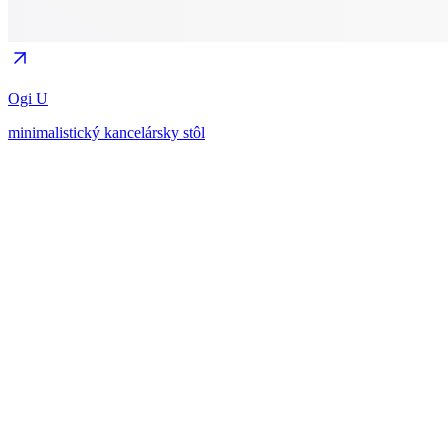
Ogi U
minimalistický kancelársky stôl