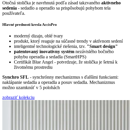
Otočná stolička je navrhnutá podľa zásad takzvaného
aktívneho
sedenia
- sedadlo a operadlo sa prispôsobujú pohybom tela
používateľa.
Hlavné prednosti kresla AccisPro
moderný dizajn, oblé tvary
produkt, ktorý reaguje na súčasné trendy v aktívnom sedení
inteligentné technologické riešenia, tzv.
"Smart design"
patentovaný inovatívny systém
nezávislého bočného
pohybu operadla a sedadla (SmartHPS)
Certifikát Blue Angel - potvrdzuje, že stolička je šetrná k
životnému prostrediu
Synchro SFL
- synchrónny mechanizmus s ďalšími funkciami:
naklápanie sedadla a operadla a posuv sedadla. Mechanizmus
možno uzamknúť v 5 polohách
zobraziť kolekciu