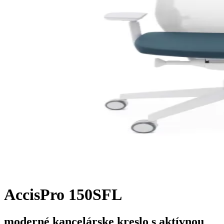
AccisPro 150SFL
moderné kancelárske kreslo s aktívnou