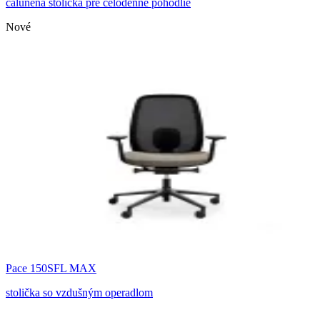
čalúnená stolička pre celodenné pohodlie
Nové
Pace 150SFL MAX
stolička so vzdušným operadlom