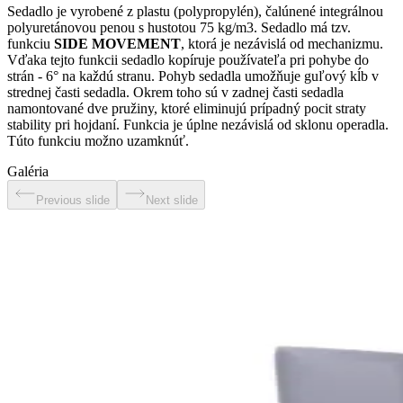
Sedadlo je vyrobené z plastu (polypropylén), čalúnené integrálnou
polyuretánovou penou s hustotou 75 kg/m3. Sedadlo má tzv.
funkciu
SIDE MOVEMENT
, ktorá je nezávislá od mechanizmu.
Vďaka tejto funkcii sedadlo kopíruje používateľa pri pohybe do
strán - 6° na každú stranu. Pohyb sedadla umožňuje guľový kĺb v
strednej časti sedadla. Okrem toho sú v zadnej časti sedadla
namontované dve pružiny, ktoré eliminujú prípadný pocit straty
stability pri hojdaní. Funkcia je úplne nezávislá od sklonu operadla.
Túto funkciu možno uzamknúť.
Galéria
Previous slide
Next slide