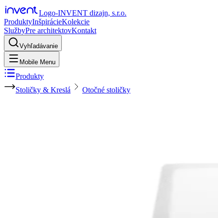
Logo-INVENT dizajn, s.r.o.
Produkty
Inšpirácie
Kolekcie
Služby
Pre architektov
Kontakt
Vyhľadávanie
Mobile Menu
Produkty
Stoličky & Kreslá
Otočné stoličky