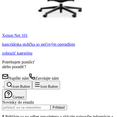
Xenon Net 101
kancelárska stolička so sieťovým operadlom
zobraziť kategóriu
Potrebujete pomôcť
alebo poradiť?
Napíšte nám
Zavolajte nám
Icon Button
Icon Button
Contact
Novinky do emailu
Prihlásiť
*
Prihláste sa na odber newslettera a získajte najnovšie informácie a