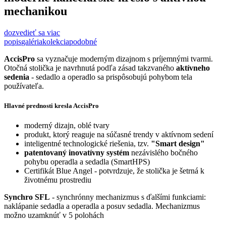
mechanikou
dozvedieť sa viac
popis
galéria
kolekcia
podobné
AccisPro
sa vyznačuje moderným dizajnom s príjemnými tvarmi.
Otočná stolička je navrhnutá podľa zásad takzvaného
aktívneho
sedenia
- sedadlo a operadlo sa prispôsobujú pohybom tela
používateľa.
Hlavné prednosti kresla AccisPro
moderný dizajn, oblé tvary
produkt, ktorý reaguje na súčasné trendy v aktívnom sedení
inteligentné technologické riešenia, tzv.
"Smart design"
patentovaný inovatívny systém
nezávislého bočného
pohybu operadla a sedadla (SmartHPS)
Certifikát Blue Angel - potvrdzuje, že stolička je šetrná k
životnému prostrediu
Synchro SFL
- synchrónny mechanizmus s ďalšími funkciami:
naklápanie sedadla a operadla a posuv sedadla. Mechanizmus
možno uzamknúť v 5 polohách