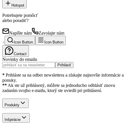
Hotspot
Potrebujete pomôcť
alebo poradiť?
Napíšte nám
Zavolajte nám
Icon Button
Icon Button
Contact
Novinky do emailu
Prihlásiť
*
Prihláste sa na odber newslettera a získajte najnovšie informácie a
ponuky.
**
Ak ste už prihlásený, môžete sa jednoducho odhlásiť znovu
zadaním svojho e-mailu, ktorý ste uviedli pri prihlásení.
Produkty
Inšpirácie