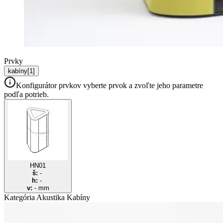
Prvky
kabíny
[
1
]
Konfigurátor prvkov
vyberte prvok a zvoľte jeho parametre
podľa potrieb.
HN01
š:
-
h:
-
v:
-
mm
Kategória Akustika
Kabíny