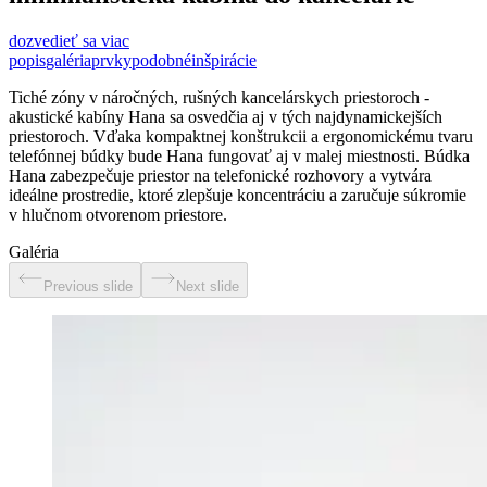
dozvedieť sa viac
popis
galéria
prvky
podobné
inšpirácie
Tiché zóny v náročných, rušných kancelárskych priestoroch -
akustické kabíny Hana sa osvedčia aj v tých najdynamickejších
priestoroch. Vďaka kompaktnej konštrukcii a ergonomickému tvaru
telefónnej búdky bude Hana fungovať aj v malej miestnosti. Búdka
Hana zabezpečuje priestor na telefonické rozhovory a vytvára
ideálne prostredie, ktoré zlepšuje koncentráciu a zaručuje súkromie
v hlučnom otvorenom priestore.
Galéria
Previous slide
Next slide