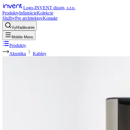
Logo-INVENT dizajn, s.r.o.
Produkty
Inšpirácie
Kolekcie
Služby
Pre architektov
Kontakt
Vyhľadávanie
Mobile Menu
Produkty
Akustika
Kabíny