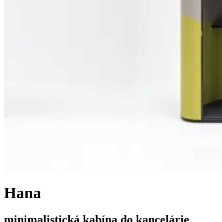
Hana
minimalistická kabína do kancelárie