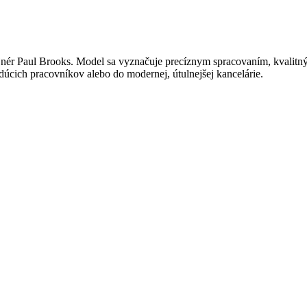
ér Paul Brooks. Model sa vyznačuje precíznym spracovaním, kvalitnými
dúcich pracovníkov alebo do modernej, útulnejšej kancelárie.