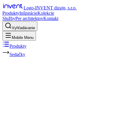
Logo-INVENT dizajn, s.r.o.
Produkty
Inšpirácie
Kolekcie
Služby
Pre architektov
Kontakt
Vyhľadávanie
Mobile Menu
Produkty
Sedačky