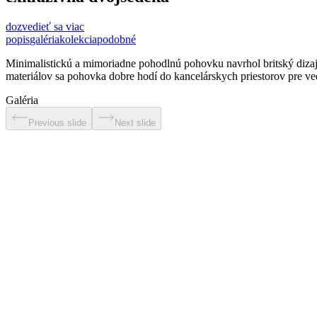
dozvedieť sa viac
popis
galéria
kolekcia
podobné
Minimalistickú a mimoriadne pohodlnú pohovku navrhol britský dizajn
materiálov sa pohovka dobre hodí do kancelárskych priestorov pre ve
Galéria
Previous slide
Next slide