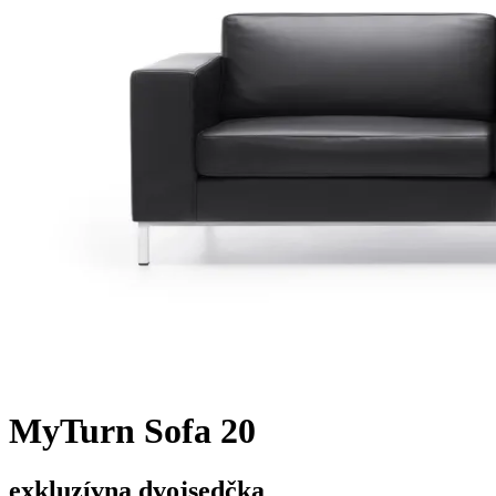
MyTurn Sofa 20
exkluzívna dvojsedčka