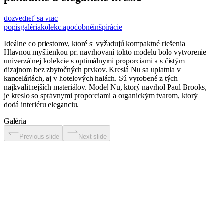
dozvedieť sa viac
popis
galéria
kolekcia
podobné
inšpirácie
Ideálne do priestorov, ktoré si vyžadujú kompaktné riešenia.
Hlavnou myšlienkou pri navrhovaní tohto modelu bolo vytvorenie
univerzálnej kolekcie s optimálnymi proporciami a s čistým
dizajnom bez zbytočných prvkov. Kreslá Nu sa uplatnia v
kanceláriách, aj v hotelových halách. Sú vyrobené z tých
najkvalitnejších materiálov. Model Nu, ktorý navrhol Paul Brooks,
je kreslo so správnymi proporciami a organickým tvarom, ktorý
dodá interiéru eleganciu.
Galéria
Previous slide
Next slide