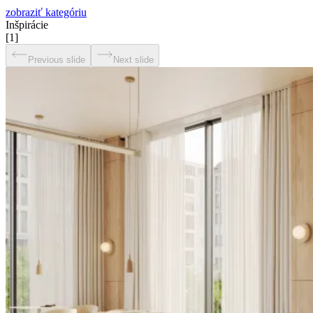
zobraziť kategóriu
Inšpirácie
[
1
]
Previous slide
Next slide