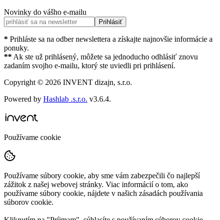
Novinky do vášho e-mailu
Prihlásiť
*
Prihláste sa na odber newslettera a získajte najnovšie informácie a
ponuky.
**
Ak ste už prihlásený, môžete sa jednoducho odhlásiť znovu
zadaním svojho e-mailu, ktorý ste uviedli pri prihlásení.
Copyright ©
2026
INVENT dizajn, s.r.o.
Powered by
Hashlab .s.r.o.
v
3.6.4
.
Používame cookie
Používame súbory cookie, aby sme vám zabezpečili čo najlepší
zážitok z našej webovej stránky. Viac informácií o tom, ako
používame súbory cookie, nájdete v našich zásadách používania
súborov cookie.
Kliknutím na "
Príjmam
", súhlasíte s používaním súborov cookie.