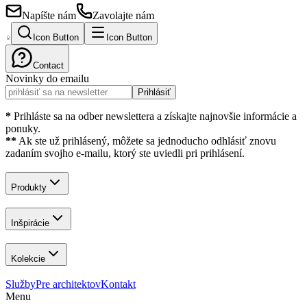
Napíšte nám
Zavolajte nám
Icon Button
Icon Button
Contact
Novinky do emailu
Prihlásiť
*
Prihláste sa na odber newslettera a získajte najnovšie informácie a
ponuky.
**
Ak ste už prihlásený, môžete sa jednoducho odhlásiť znovu
zadaním svojho e-mailu, ktorý ste uviedli pri prihlásení.
Produkty
Inšpirácie
Kolekcie
Služby
Pre architektov
Kontakt
Menu