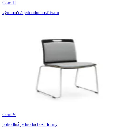
Com H
výnimočná jednoduchosť tvaru
Com V
pohodlná jednoduchosť formy