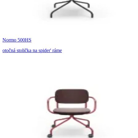
Normo 500HS
otočná stolička na spider' ráme