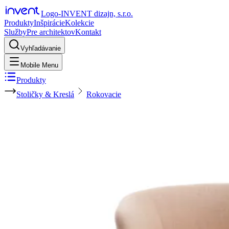
Logo-INVENT dizajn, s.r.o.
Produkty
Inšpirácie
Kolekcie
Služby
Pre architektov
Kontakt
Vyhľadávanie
Mobile Menu
Produkty
Stoličky & Kreslá
Rokovacie