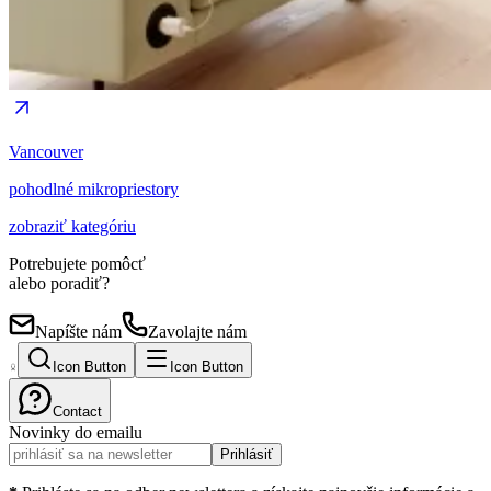
Vancouver
pohodlné mikropriestory
zobraziť kategóriu
Potrebujete pomôcť
alebo poradiť?
Napíšte nám
Zavolajte nám
Icon Button
Icon Button
Contact
Novinky do emailu
Prihlásiť