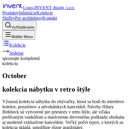
Logo-INVENT dizajn, s.r.o.
Produkty
Inšpirácie
Kolekcie
Služby
Pre architektov
Kontakt
Vyhľadávanie
Mobile Menu
Kolekcie
Sedenie
spoznajte
kompletnú
kolekciu
October
kolekcia nábytku v retro štýle
Výrazná kolekcia nábytku do obývačky, ktorá sa hodí do interiérov
hotelov, penziónov a advokátskych kancelárií. Návrhy Hilary
Birkbeck sú vytvorené pre priestory v retro štýle, ale vďaka
prešívaným vankúšom a masívnemu drevenému podkladu obohatia
aj moderné exkluzívne kancelárie. Veľký počet typov, z ktorých sa
kolekcia skladá, umožňuje rôzne aranžmány.