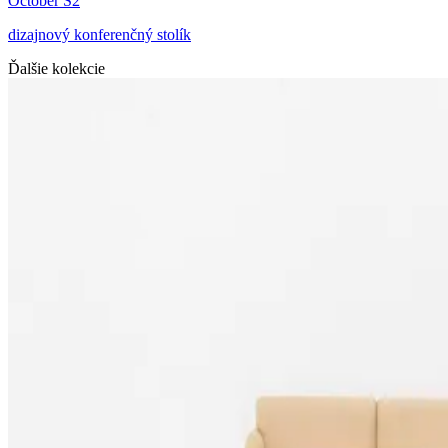
October S2
dizajnový konferenčný stolík
Ďalšie kolekcie