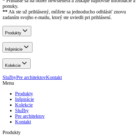
*
Prihláste sa na odber newslettera a získajte najnovšie informácie a
ponuky.
**
Ak ste už prihlásený, môžete sa jednoducho odhlásiť znovu
zadaním svojho e-mailu, ktorý ste uviedli pri prihlásení.
Produkty
Inšpirácie
Kolekcie
Služby
Pre architektov
Kontakt
Menu
Produkty
Inšpirácie
Kolekcie
Služby
Pre architektov
Kontakt
Produkty