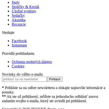
Stoly
Stoličky & Kreslá
Úložné systémy
Sedačky
Akustika
Recepcie
Sledujte
Facebook
Instagram
Pravidlá prehliadania
Ochrana osobných údajov
Cookies
Novinky do vášho e-mailu
Prihlásiť
*
Prihláste sa na odber newslettera a získajte najnovšie informácie a
ponuky.
**
Ak ste už prihlásený, môžete sa jednoducho odhlásiť znovu
zadaním svojho e-mailu, ktorý ste uviedli pri prihlásení.