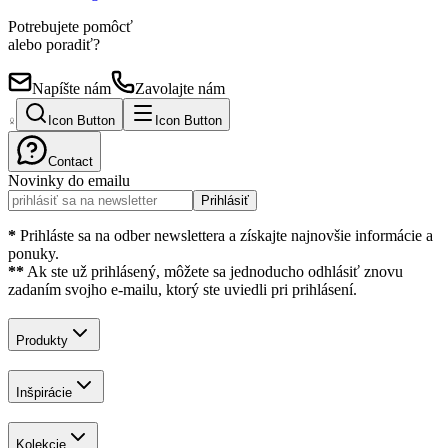
Potrebujete pomôcť
alebo poradiť?
Napíšte nám
Zavolajte nám
Icon Button
Icon Button
Contact
Novinky do emailu
Prihlásiť
*
Prihláste sa na odber newslettera a získajte najnovšie informácie a
ponuky.
**
Ak ste už prihlásený, môžete sa jednoducho odhlásiť znovu
zadaním svojho e-mailu, ktorý ste uviedli pri prihlásení.
Produkty
Inšpirácie
Kolekcie