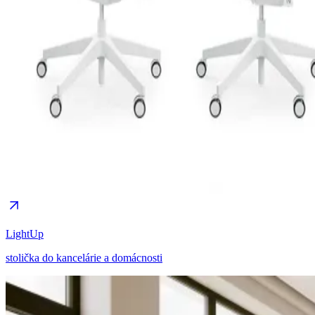
LightUp
stolička do kancelárie a domácnosti