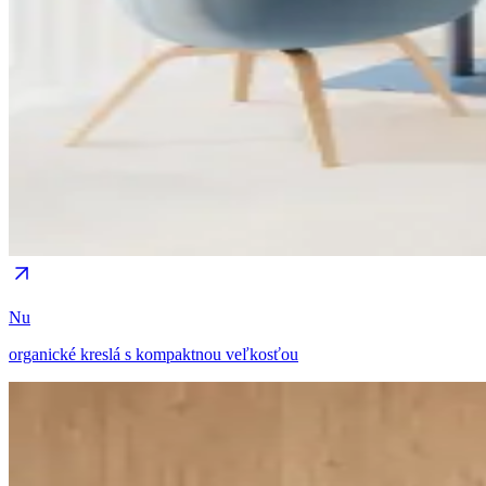
Nu
organické kreslá s kompaktnou veľkosťou