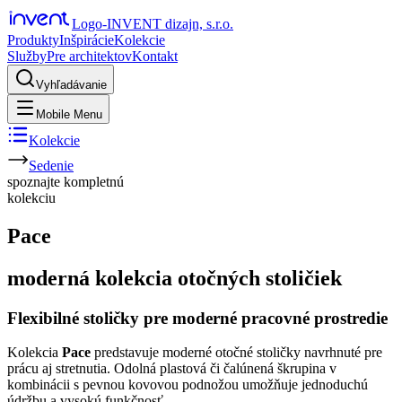
Logo-INVENT dizajn, s.r.o.
Produkty
Inšpirácie
Kolekcie
Služby
Pre architektov
Kontakt
Vyhľadávanie
Mobile Menu
Kolekcie
Sedenie
spoznajte
kompletnú
kolekciu
Pace
moderná kolekcia otočných stoličiek
Flexibilné stoličky pre moderné pracovné prostredie
Kolekcia
Pace
predstavuje moderné otočné stoličky navrhnuté pre
prácu aj stretnutia. Odolná plastová či čalúnená škrupina v
kombinácii s pevnou kovovou podnožou umožňuje jednoduchú
údržbu a vysokú funkčnosť.