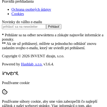
Pravidlá prehliadania
Ochrana osobných údajov
Cookies
Novinky do vášho e-mailu
Prihlásiť
*
Prihláste sa na odber newslettera a získajte najnovšie informácie a
ponuky.
**
Ak ste už prihlásený, môžete sa jednoducho odhlásiť znovu
zadaním svojho e-mailu, ktorý ste uviedli pri prihlásení.
Copyright ©
2026
INVENT dizajn, s.r.o.
Powered by
Hashlab .s.r.o.
v
3.6.4
.
Používame cookie
Používame súbory cookie, aby sme vám zabezpečili čo najlepší
zážitok z našej webovej stránky. Viac informácií o tom, ako