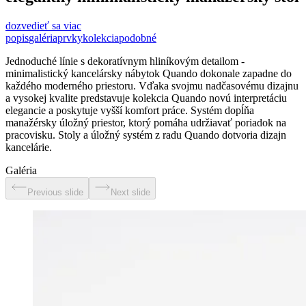
dozvedieť sa viac
popis
galéria
prvky
kolekcia
podobné
Jednoduché línie s dekoratívnym hliníkovým detailom -
minimalistický kancelársky nábytok Quando dokonale zapadne do
každého moderného priestoru. Vďaka svojmu nadčasovému dizajnu
a vysokej kvalite predstavuje kolekcia Quando novú interpretáciu
elegancie a poskytuje vyšší komfort práce. Systém dopĺňa
manažérsky úložný priestor, ktorý pomáha udržiavať poriadok na
pracovisku. Stoly a úložný systém z radu Quando dotvoria dizajn
kancelárie.
Galéria
Previous slide
Next slide