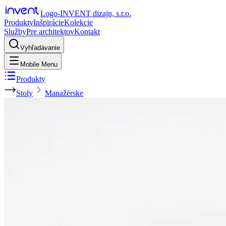
Logo-INVENT dizajn, s.r.o.
Produkty
Inšpirácie
Kolekcie
Služby
Pre architektov
Kontakt
Vyhľadávanie
Mobile Menu
Produkty
Stoly
Manažérske