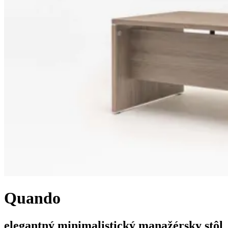
Quando
elegantný minimalistický manažérsky stôl