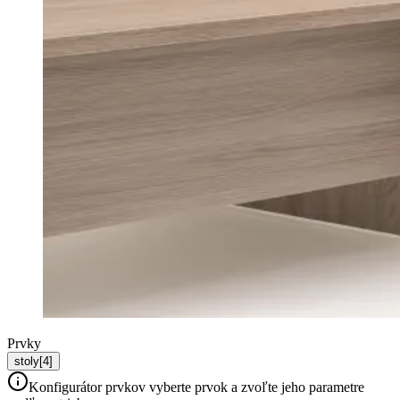
Prvky
stoly
[
4
]
Konfigurátor prvkov
vyberte prvok a zvoľte jeho parametre