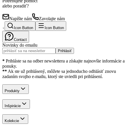
Potrebujete pomôcť
alebo poradiť?
Napíšte nám
Zavolajte nám
Icon Button
Icon Button
Contact
Novinky do emailu
Prihlásiť
*
Prihláste sa na odber newslettera a získajte najnovšie informácie a
ponuky.
**
Ak ste už prihlásený, môžete sa jednoducho odhlásiť znovu
zadaním svojho e-mailu, ktorý ste uviedli pri prihlásení.
Produkty
Inšpirácie
Kolekcie