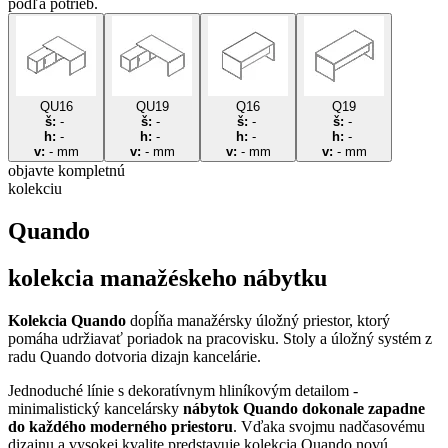
podľa potrieb.
QU16
QU19
Q16
Q19
š:
-
š:
-
š:
-
š:
-
h:
-
h:
-
h:
-
h:
-
v:
-
mm
v:
-
mm
v:
-
mm
v:
-
mm
objavte
kompletnú
kolekciu
Quando
kolekcia manažéskeho nábytku
Kolekcia Quando
dopĺňa manažérsky úložný priestor, ktorý
pomáha udržiavať poriadok na pracovisku. Stoly a úložný systém z
radu Quando dotvoria dizajn kancelárie.
Jednoduché línie s dekoratívnym hliníkovým detailom -
minimalistický kancelársky
nábytok Quando dokonale zapadne
do každého moderného priestoru
. Vďaka svojmu nadčasovému
dizajnu a vysokej kvalite predstavuje kolekcia Quando novú