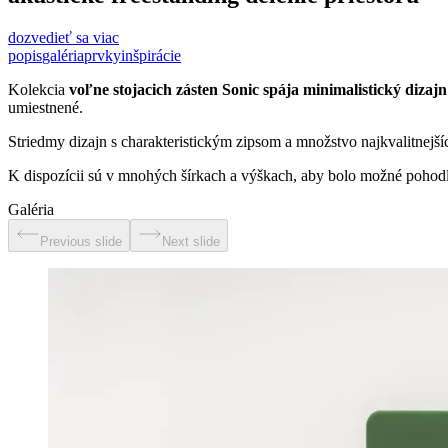
dozvedieť sa viac
popis
galéria
prvky
inšpirácie
Kolekcia
voľne stojacich zásten Sonic spája minimalistický dizajn
umiestnené.
Striedmy dizajn s charakteristickým zipsom a množstvo najkvalitnejší
K dispozícii sú v mnohých šírkach a výškach, aby bolo možné pohodl
Galéria
Previous slide
Next slide