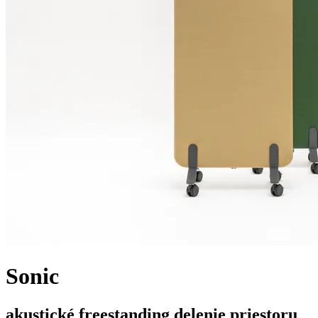
Sonic
akustické freestanding delenie priestoru