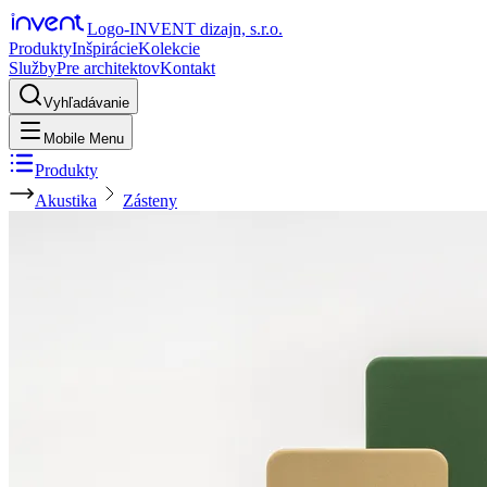
Logo-INVENT dizajn, s.r.o.
Produkty
Inšpirácie
Kolekcie
Služby
Pre architektov
Kontakt
Vyhľadávanie
Mobile Menu
Produkty
Akustika
Zásteny