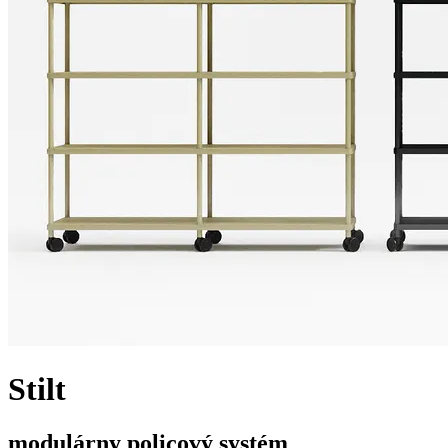
Stilt
modulárny policový systém