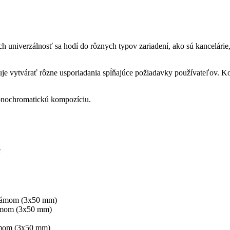
h univerzálnosť sa hodí do rôznych typov zariadení, ako sú kancelárie
uje vytvárať rôzne usporiadania spĺňajúce požiadavky používateľov.
monochromatickú kompozíciu.
e
 rámom (3x50 mm)
ámom (3x50 mm)
ámom (3x50 mm)