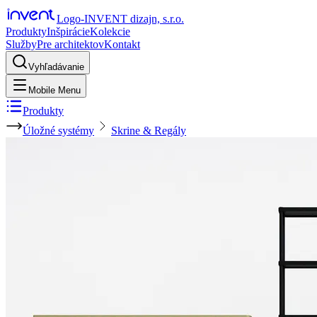
Logo-INVENT dizajn, s.r.o.
Produkty
Inšpirácie
Kolekcie
Služby
Pre architektov
Kontakt
Vyhľadávanie
Mobile Menu
Produkty
Úložné systémy
Skrine & Regály