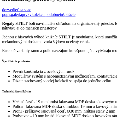
dozvedieť sa viac
popis
galéria
prvky
kolekcia
podobné
inšpirácie
Regály STILT
boli navrhnuté s ohľadom na organizovaný priestor. Ic
nábytku aj do menších priestorov.
Jednou z hlavných výhod knižníc
STILT
je modularita, ktorá umožň
melamínovými doskami tvoria štýlovo ucelený celok.
Farebné varianty rámu a políc navzájom korešpondujú a vytvárajú 
Špecifikácia produktu:
Pevná konštrukcia z oceľových rúrok
Modulárny systém s neobmedzenými možnosťami konfiguráci
Dizajn zachovaný v celej kolekcii sa spája do jedného celku
Technická špecifikácia:
Vrchná časť - 19 mm hrubá lakovaná MDF doska s kovovým
Polica - lakovaná MDF doska s hrúbkou 19 mm a kovovým r
Profil - práškovo lakovaná oceľ, Ø30 mm, hrúbka steny 2 mm
Podstavec - 19 mm hrubá lakovaná MDF doska s kovovým r