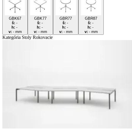
GBK67
GBK77
GBR77
GBR87
š:
-
š:
-
š:
-
š:
-
h:
-
h:
-
h:
-
h:
-
v:
-
mm
v:
-
mm
v:
-
mm
v:
-
mm
Kategória Stoly
Rokovacie