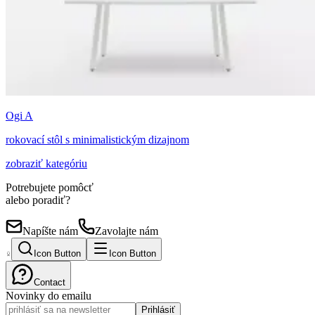
Ogi A
rokovací stôl s minimalistickým dizajnom
zobraziť kategóriu
Potrebujete pomôcť
alebo poradiť?
Napíšte nám
Zavolajte nám
Icon Button
Icon Button
Contact
Novinky do emailu
Prihlásiť