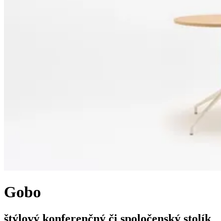
Gobo
štýlový konferenčný či spoločenský stolík