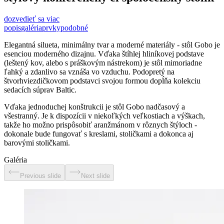
dozvedieť sa viac
popis
galéria
prvky
podobné
Elegantná silueta, minimálny tvar a moderné materiály - stôl Gobo je
esenciou moderného dizajnu. Vďaka štíhlej hliníkovej podstave
(leštený kov, alebo s práškovým nástrekom) je stôl mimoriadne
ľahký a zdanlivo sa vznáša vo vzduchu. Podopretý na
štvorhviezdičkovom podstavci svojou formou dopĺňa kolekciu
sedacích súprav Baltic.
Vďaka jednoduchej konštrukcii je stôl Gobo nadčasový a
všestranný. Je k dispozícii v niekoľkých veľkostiach a výškach,
takže ho možno prispôsobiť aranžmánom v rôznych štýloch -
dokonale bude fungovať s kreslami, stoličkami a dokonca aj
barovými stoličkami.
Galéria
Previous slide
Next slide