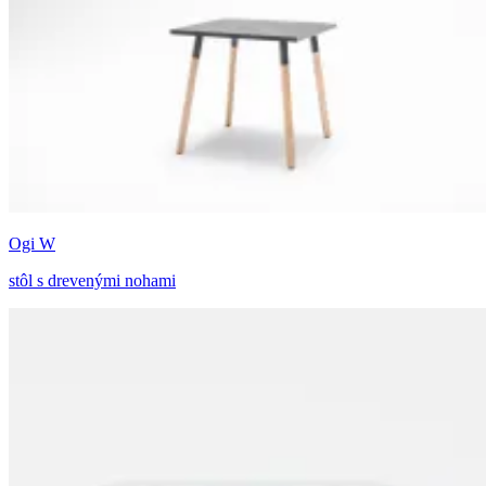
Ogi W
stôl s drevenými nohami