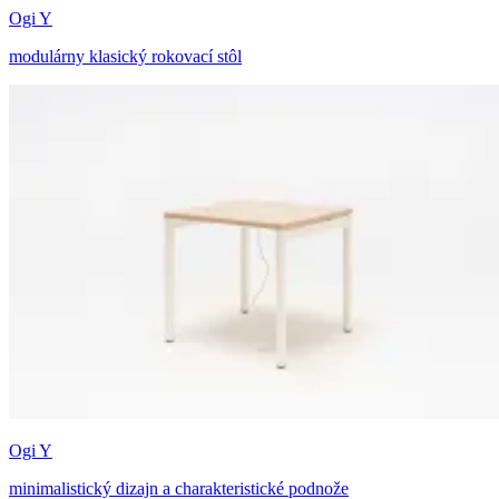
Ogi Y
modulárny klasický rokovací stôl
Ogi Y
minimalistický dizajn a charakteristické podnože