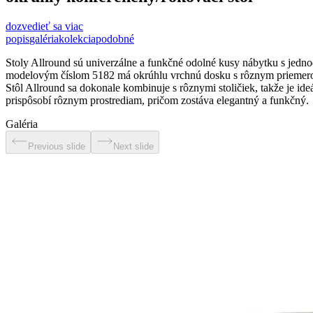
dozvedieť sa viac
popis
galéria
kolekcia
podobné
Stoly Allround sú univerzálne a funkčné odolné kusy nábytku s jed
modelovým číslom 5182 má okrúhlu vrchnú dosku s rôznym priemerom
Stôl Allround sa dokonale kombinuje s rôznymi stoličiek, takže je i
prispôsobí rôznym prostrediam, pričom zostáva elegantný a funkčný.
Galéria
Previous slide
Next slide