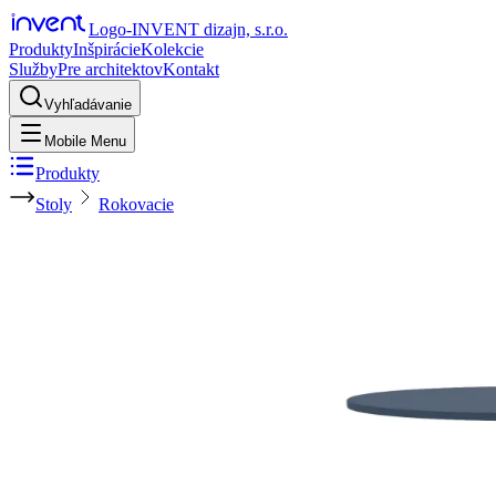
Logo-INVENT dizajn, s.r.o.
Produkty
Inšpirácie
Kolekcie
Služby
Pre architektov
Kontakt
Vyhľadávanie
Mobile Menu
Produkty
Stoly
Rokovacie