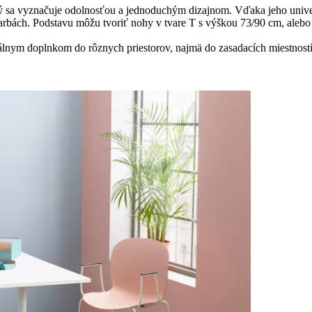
torý sa vyznačuje odolnosťou a jednoduchým dizajnom. Vďaka jeho uni
 farbách. Podstavu môžu tvoriť nohy v tvare T s výškou 73/90 cm, alebo
deálnym doplnkom do rôznych priestorov, najmä do zasadacích miestnos