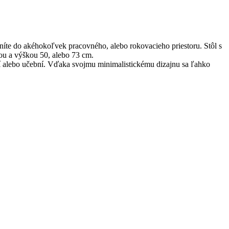
íte do akéhokoľvek pracovného, alebo rokovacieho priestoru. Stôl s
u a výškou 50, alebo 73 cm.
tí alebo učební. Vďaka svojmu minimalistickému dizajnu sa ľahko