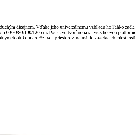
noduchým dizajnom. Vďaka jeho univerzálnemu vzhľadu ho ľahko začlen
 60/70/80/100/120 cm. Podstavu tvorí noha s hviezdicovou platformo
deálnym doplnkom do rôznych priestorov, najmä do zasadacích miestnos