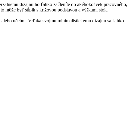
verzálnemu dizajnu ho ľahko začleníte do akéhokoľvek pracovného,
 to môže byť stĺpik s krížovou podstavou a výškami stola
tí alebo učební. Vďaka svojmu minimalistickému dizajnu sa ľahko