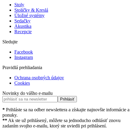
Stoly
Stoličky & Kreslá
Úložné systémy
Sedačky
Akustika
Recepcie
Sledujte
Facebook
Instagram
Pravidlá prehliadania
Ochrana osobných údajov
Cookies
Novinky do vášho e-mailu
Prihlásiť
*
Prihláste sa na odber newslettera a získajte najnovšie informácie a
ponuky.
**
Ak ste už prihlásený, môžete sa jednoducho odhlásiť znovu
zadaním svojho e-mailu, ktorý ste uviedli pri prihlásení.