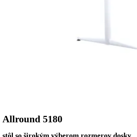
Allround 5180
stôl so širokým výberom rozmerov dosky