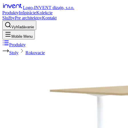
Logo-INVENT dizajn, s.r.o.
Produkty
Inšpirácie
Kolekcie
Služby
Pre architektov
Kontakt
Vyhľadávanie
Mobile Menu
Produkty
Stoly
Rokovacie