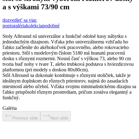
a s výškami 73/90 cm
dozvedieť sa viac
popis
galéria
kolekcia
podobné
Stoly Allround sú univerzálne a funkčné odolné kusy nábytku s
jednoduchým dizajnom. Vďaka jeho univerzálnemu vzhľadu ho
ľahko začleníte do akéhokoľvek pracovného, alebo rokovacieho
priestoru. Stôl s modelovým číslom 5180 má hranatú pracovnú
dosku s rôznymi rozmermi. Nosnú časť s výškou 73, alebo 90 cm
tvoria buď nohy v tvare T, alebo trubková podstava s hviezdicovou
platformou (pri modely s doskou 80x80cm).
Stôl Allround sa dokonale kombinuje s rôznymi stoličiek, takže je
ideálnym doplnkom do rôznych priestorov, najmä do zasadacích
miestností alebo učební. Vďaka svojmu minimalistickému dizajnu sa
ľahko prispôsobí rôznym prostrediam, pričom zostáva elegantný a
funkčný.
Galéria
Previous slide
Next slide