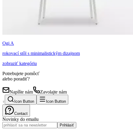
Ogi A
rokovací stôl s minimalistickým dizajnom
zobraziť kategóriu
Potrebujete pomôcť
alebo poradiť?
Napíšte nám
Zavolajte nám
Icon Button
Icon Button
Contact
Novinky do emailu
Prihlásiť