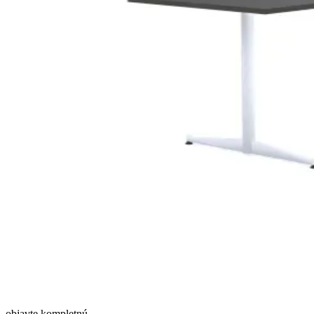
objavte
kompletnú