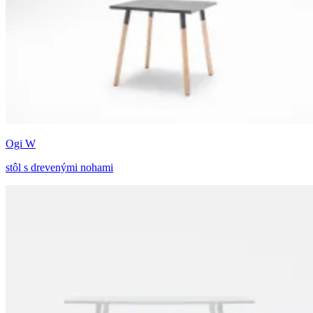
Ogi W
stôl s drevenými nohami