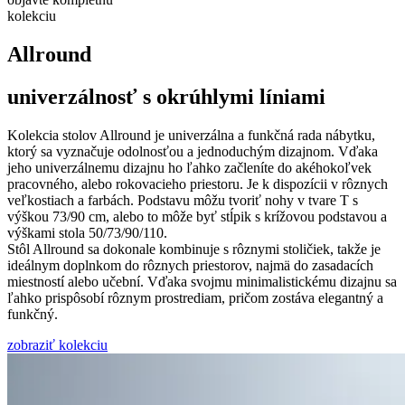
kolekciu
Allround
univerzálnosť s okrúhlymi líniami
Kolekcia stolov Allround je univerzálna a funkčná rada nábytku,
ktorý sa vyznačuje odolnosťou a jednoduchým dizajnom. Vďaka
jeho univerzálnemu dizajnu ho ľahko začleníte do akéhokoľvek
pracovného, alebo rokovacieho priestoru. Je k dispozícii v rôznych
veľkostiach a farbách. Podstavu môžu tvoriť nohy v tvare T s
výškou 73/90 cm, alebo to môže byť stĺpik s krížovou podstavou a
výškami stola 50/73/90/110.
Stôl Allround sa dokonale kombinuje s rôznymi stoličiek, takže je
ideálnym doplnkom do rôznych priestorov, najmä do zasadacích
miestností alebo učební. Vďaka svojmu minimalistickému dizajnu sa
ľahko prispôsobí rôznym prostrediam, pričom zostáva elegantný a
funkčný.
zobraziť kolekciu