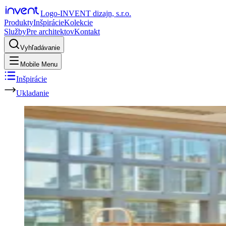
Logo-INVENT dizajn, s.r.o.
Produkty
Inšpirácie
Kolekcie
Služby
Pre architektov
Kontakt
Vyhľadávanie
Mobile Menu
Inšpirácie
Ukladanie