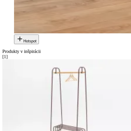
Hotspot
Produkty v inšpirácii
[
1
]