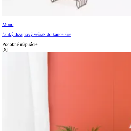
Mono
ľahký dizajnový vešiak do kancelárie
Podobné inšpirácie
[
6
]