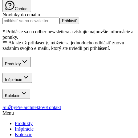
Contact
Novinky do emailu
Prihlásiť
*
Prihláste sa na odber newslettera a získajte najnovšie informácie a
ponuky.
**
Ak ste už prihlásený, môžete sa jednoducho odhlásiť znovu
zadaním svojho e-mailu, ktorý ste uviedli pri prihlásení.
Produkty
Inšpirácie
Kolekcie
Služby
Pre architektov
Kontakt
Menu
Produkty
Inšpirácie
Kolekcie