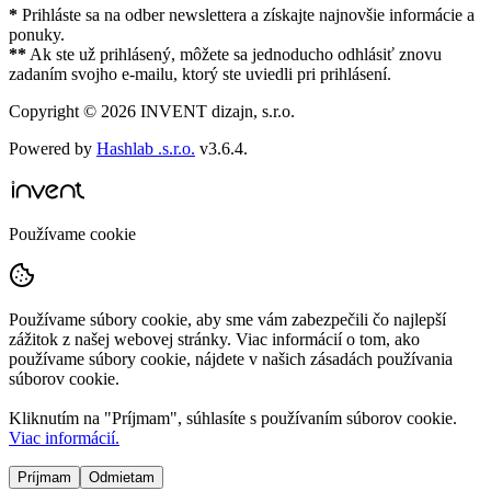
*
Prihláste sa na odber newslettera a získajte najnovšie informácie a
ponuky.
**
Ak ste už prihlásený, môžete sa jednoducho odhlásiť znovu
zadaním svojho e-mailu, ktorý ste uviedli pri prihlásení.
Copyright ©
2026
INVENT dizajn, s.r.o.
Powered by
Hashlab .s.r.o.
v
3.6.4
.
Používame cookie
Používame súbory cookie, aby sme vám zabezpečili čo najlepší
zážitok z našej webovej stránky. Viac informácií o tom, ako
používame súbory cookie, nájdete v našich zásadách používania
súborov cookie.
Kliknutím na "
Príjmam
", súhlasíte s používaním súborov cookie.
Viac informácií.
Príjmam
Odmietam