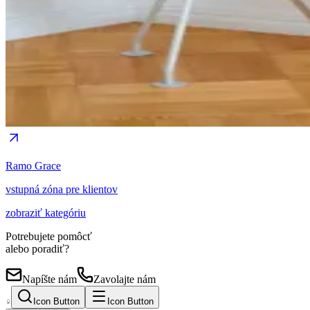
Ramo Grace
vstupná zóna pre klientov
zobraziť kategóriu
Potrebujete pomôcť
alebo poradiť?
Napíšte nám
Zavolajte nám
Icon Button
Icon Button