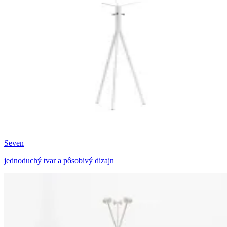
Seven
jednoduchý tvar a pôsobivý dizajn