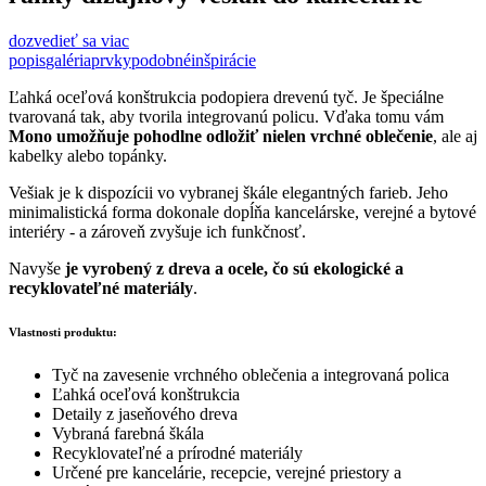
dozvedieť sa viac
popis
galéria
prvky
podobné
inšpirácie
Ľahká oceľová konštrukcia podopiera drevenú tyč. Je špeciálne
tvarovaná tak, aby tvorila integrovanú policu. Vďaka tomu vám
Mono umožňuje pohodlne odložiť nielen vrchné oblečenie
, ale aj
kabelky alebo topánky.
Vešiak je k dispozícii vo vybranej škále elegantných farieb. Jeho
minimalistická forma dokonale dopĺňa kancelárske, verejné a bytové
interiéry - a zároveň zvyšuje ich funkčnosť.
Navyše
je vyrobený z dreva a ocele, čo sú ekologické a
recyklovateľné materiály
.
Vlastnosti produktu:
Tyč na zavesenie vrchného oblečenia a integrovaná polica
Ľahká oceľová konštrukcia
Detaily z jaseňového dreva
Vybraná farebná škála
Recyklovateľné a prírodné materiály
Určené pre kancelárie, recepcie, verejné priestory a