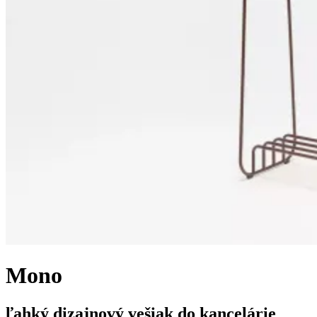
Mono
ľahký dizajnový vešiak do kancelárie