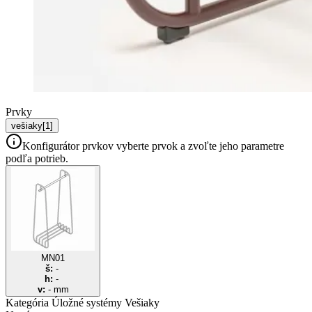
Prvky
vešiaky
[
1
]
Konfigurátor prvkov
vyberte prvok a zvoľte jeho parametre
podľa potrieb.
MN01
š:
-
h:
-
v:
-
mm
Kategória Úložné systémy
Vešiaky