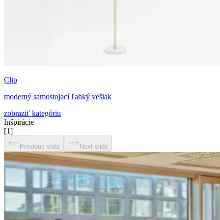
Clip
moderný samostojací ľahký vešiak
zobraziť kategóriu
Inšpirácie
[
1
]
Previous slide
Next slide