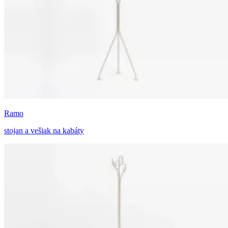
Ramo
stojan a vešiak na kabáty