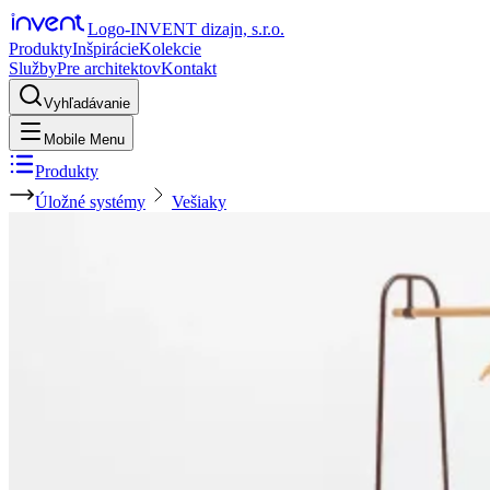
Logo-INVENT dizajn, s.r.o.
Produkty
Inšpirácie
Kolekcie
Služby
Pre architektov
Kontakt
Vyhľadávanie
Mobile Menu
Produkty
Úložné systémy
Vešiaky