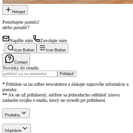
Hotspot
Potrebujete pomôcť
alebo poradiť?
Napíšte nám
Zavolajte nám
Icon Button
Icon Button
Contact
Novinky do emailu
Prihlásiť
*
Prihláste sa na odber newslettera a získajte najnovšie informácie a
ponuky.
**
Ak ste už prihlásený, môžete sa jednoducho odhlásiť znovu
zadaním svojho e-mailu, ktorý ste uviedli pri prihlásení.
Produkty
Inšpirácie