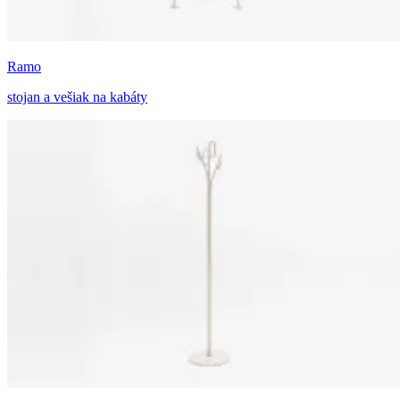
Ramo
stojan a vešiak na kabáty