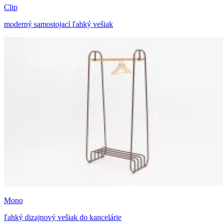
Clip
moderný samostojací ľahký vešiak
Mono
ľahký dizajnový vešiak do kancelárie