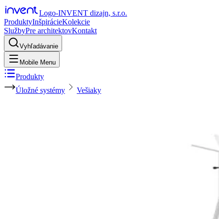
Logo-INVENT dizajn, s.r.o.
Produkty
Inšpirácie
Kolekcie
Služby
Pre architektov
Kontakt
Vyhľadávanie
Mobile Menu
Produkty
Úložné systémy
Vešiaky