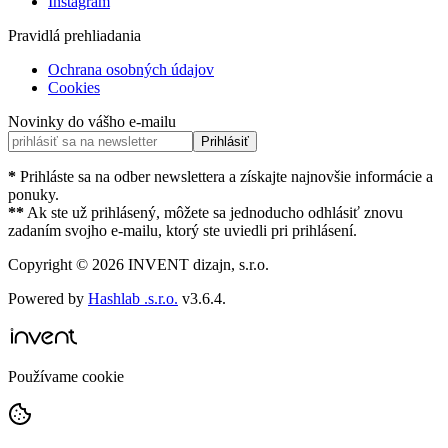
Instagram
Pravidlá prehliadania
Ochrana osobných údajov
Cookies
Novinky do vášho e-mailu
Prihlásiť
*
Prihláste sa na odber newslettera a získajte najnovšie informácie a
ponuky.
**
Ak ste už prihlásený, môžete sa jednoducho odhlásiť znovu
zadaním svojho e-mailu, ktorý ste uviedli pri prihlásení.
Copyright ©
2026
INVENT dizajn, s.r.o.
Powered by
Hashlab .s.r.o.
v
3.6.4
.
Používame cookie