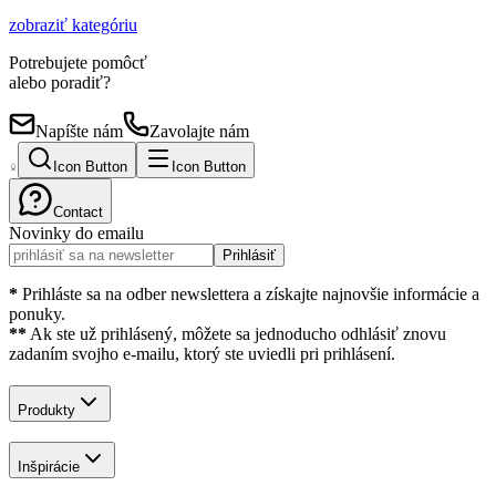
zobraziť kategóriu
Potrebujete pomôcť
alebo poradiť?
Napíšte nám
Zavolajte nám
Icon Button
Icon Button
Contact
Novinky do emailu
Prihlásiť
*
Prihláste sa na odber newslettera a získajte najnovšie informácie a
ponuky.
**
Ak ste už prihlásený, môžete sa jednoducho odhlásiť znovu
zadaním svojho e-mailu, ktorý ste uviedli pri prihlásení.
Produkty
Inšpirácie