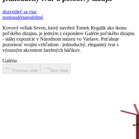
dozvedieť sa viac
popis
galéria
podobné
Kovový vešiak Seven, ktorý navrhol Tomek Rygalik ako ikonu
poľského dizajnu, je jedným z exponátov Galérie poľského dizajnu
- stálej expozície v Národnom múzeu vo Varšave. Priťahuje
pozornosť svojím vzhľadom - jednoduchý, elegantný tvar s
výrazným akcentom farebných háčikov.
Galéria
Previous slide
Next slide