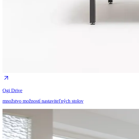
Ogi Drive
množstvo možností nastaviteľných stolov