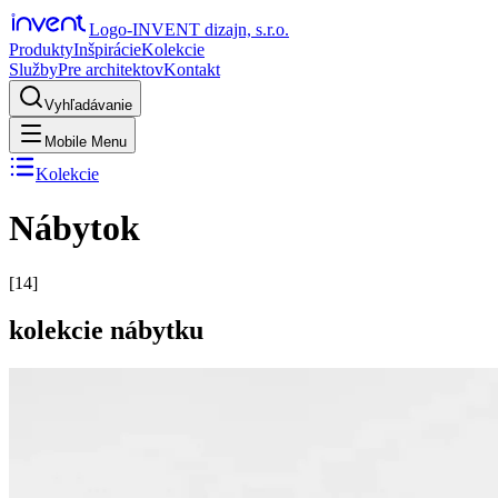
Logo-INVENT dizajn, s.r.o.
Produkty
Inšpirácie
Kolekcie
Služby
Pre architektov
Kontakt
Vyhľadávanie
Mobile Menu
Kolekcie
Nábytok
[
14
]
kolekcie nábytku