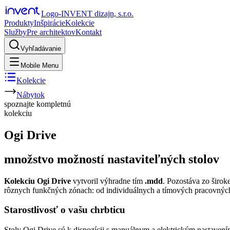
Logo-INVENT dizajn, s.r.o.
Produkty
Inšpirácie
Kolekcie
Služby
Pre architektov
Kontakt
Vyhľadávanie
Mobile Menu
Kolekcie
Nábytok
spoznajte
kompletnú
kolekciu
Ogi Drive
množstvo možností nastaviteľných stolov
Kolekciu Ogi Drive
vytvoril výhradne tím
.mdd
. Pozostáva zo širok
rôznych funkčných zónach: od individuálnych a tímových pracovných 
Starostlivosť o vašu chrbticu
Stoly Ogi Drive sú k dispozícii s manuálnym a elektrickým nastavením