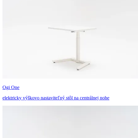
Ogi One
elektricky výškovo nastaviteľný stôl na centrálnej nohe