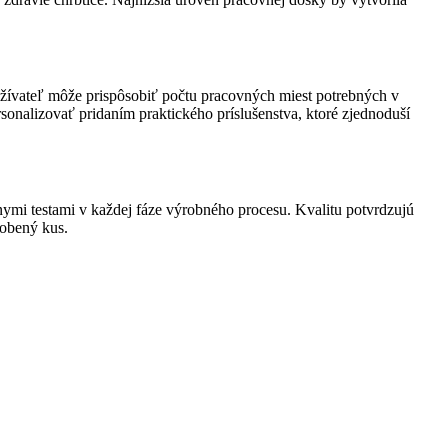
užívateľ môže prispôsobiť počtu pracovných miest potrebných v
onalizovať pridaním praktického príslušenstva, ktoré zjednoduší
ymi testami v každej fáze výrobného procesu. Kvalitu potvrdzujú
robený kus.