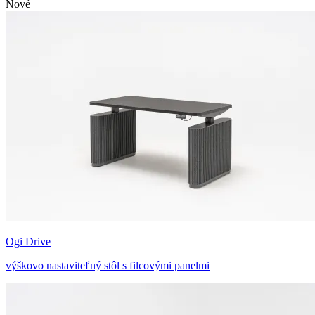
Nové
Ogi Drive
výškovo nastaviteľný stôl s filcovými panelmi