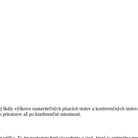
ej škály výškovo nastaviteľných písacích stolov a konferenčných stolo
priestorov až po konferenčné miestnosti.
 výšky. To im poskytuje funkciu sedenia v stoji, ktorá je optimálna pre