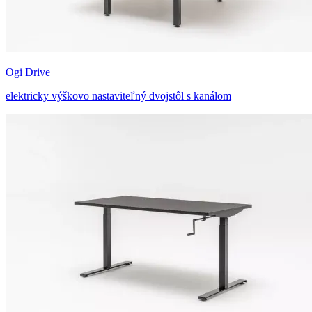
Ogi Drive
elektricky výškovo nastaviteľný dvojstôl s kanálom