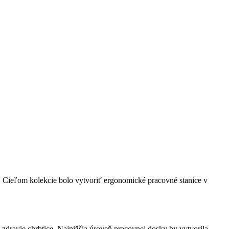
v. Cieľom kolekcie bolo vytvoriť ergonomické pracovné stanice v
 zdravie chrbtice. Najnižšia úroveň pracovnej dosky by vytvorila