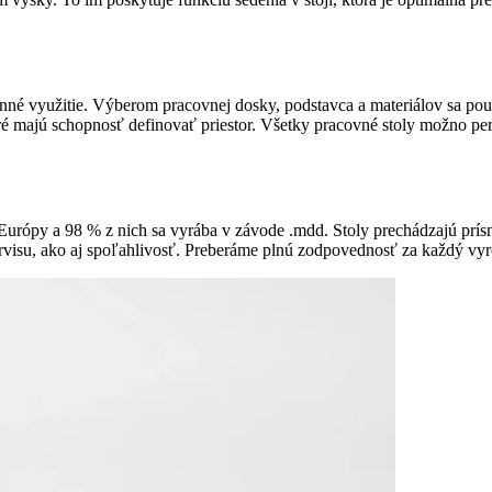
nné využitie. Výberom pracovnej dosky, podstavca a materiálov sa po
 majú schopnosť definovať priestor. Všetky pracovné stoly možno pers
Európy a 98 % z nich sa vyrába v závode .mdd. Stoly prechádzajú prísn
servisu, ako aj spoľahlivosť. Preberáme plnú zodpovednosť za každý vy