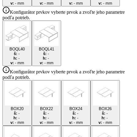
v:
-
mm
v:
-
mm
v:
-
mm
v:
-
mm
Konfigurátor prvkov
vyberte prvok a zvoľte jeho parametre
podľa potrieb.
BOQL40
BOQL41
š:
-
š:
-
h:
-
h:
-
v:
-
mm
v:
-
mm
Konfigurátor prvkov
vyberte prvok a zvoľte jeho parametre
podľa potrieb.
BOX20
BOX22
BOX24
BOX26
š:
-
š:
-
š:
-
š:
-
h:
-
h:
-
h:
-
h:
-
v:
-
mm
v:
-
mm
v:
-
mm
v:
-
mm