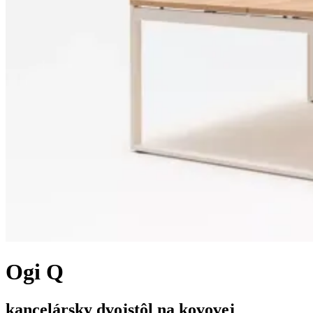
Ogi Q
kancelársky dvojstôl na kovovej