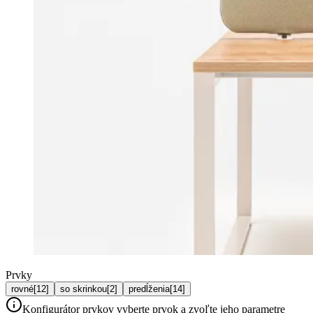
Prvky
rovné
[
12
]
so skrinkou
[
2
]
predĺženia
[
14
]
Konfigurátor prvkov
vyberte prvok a zvoľte jeho parametre