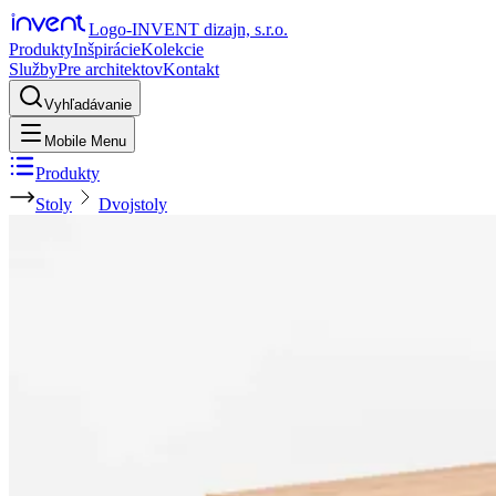
Logo-INVENT dizajn, s.r.o.
Produkty
Inšpirácie
Kolekcie
Služby
Pre architektov
Kontakt
Vyhľadávanie
Mobile Menu
Produkty
Stoly
Dvojstoly