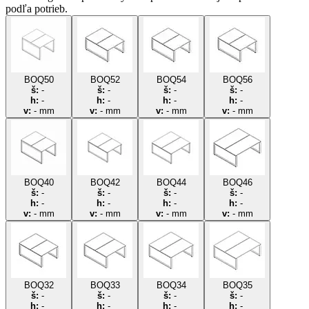
podľa potrieb.
BOQ50
BOQ52
BOQ54
BOQ56
š:
-
š:
-
š:
-
š:
-
h:
-
h:
-
h:
-
h:
-
v:
-
mm
v:
-
mm
v:
-
mm
v:
-
mm
BOQ40
BOQ42
BOQ44
BOQ46
š:
-
š:
-
š:
-
š:
-
h:
-
h:
-
h:
-
h:
-
v:
-
mm
v:
-
mm
v:
-
mm
v:
-
mm
BOQ32
BOQ33
BOQ34
BOQ35
š:
-
š:
-
š:
-
š:
-
h:
-
h:
-
h:
-
h:
-