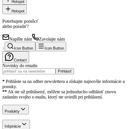
Hotspot
Hotspot
Potrebujete pomôcť
alebo poradiť?
Napíšte nám
Zavolajte nám
Icon Button
Icon Button
Contact
Novinky do emailu
Prihlásiť
*
Prihláste sa na odber newslettera a získajte najnovšie informácie a
ponuky.
**
Ak ste už prihlásený, môžete sa jednoducho odhlásiť znovu
zadaním svojho e-mailu, ktorý ste uviedli pri prihlásení.
Produkty
Inšpirácie