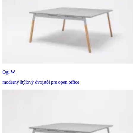
Ogi W
moderný štýlový dvojstôl pre open office