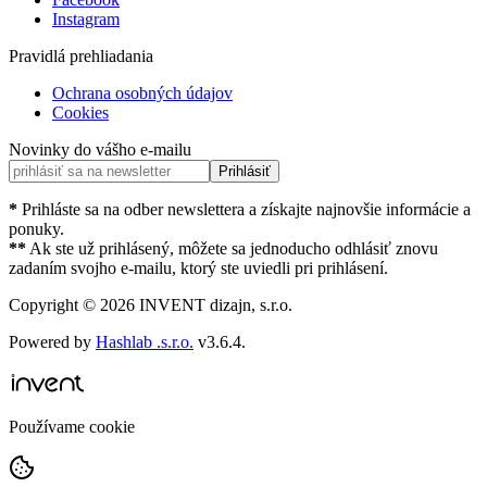
Instagram
Pravidlá prehliadania
Ochrana osobných údajov
Cookies
Novinky do vášho e-mailu
Prihlásiť
*
Prihláste sa na odber newslettera a získajte najnovšie informácie a
ponuky.
**
Ak ste už prihlásený, môžete sa jednoducho odhlásiť znovu
zadaním svojho e-mailu, ktorý ste uviedli pri prihlásení.
Copyright ©
2026
INVENT dizajn, s.r.o.
Powered by
Hashlab .s.r.o.
v
3.6.4
.
Používame cookie