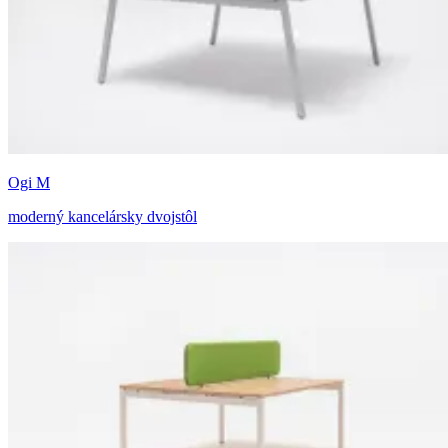
Ogi M
moderný kancelársky dvojstôl