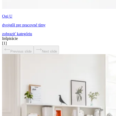
Ogi U
dvojstôl pre pracovné tímy
zobraziť kategóriu
Inšpirácie
[
1
]
Previous slide
Next slide