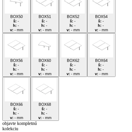
BOX50
BOX51
BOX52
BOX54
š:
-
š:
-
š:
-
š:
-
h:
-
h:
-
h:
-
h:
-
v:
-
mm
v:
-
mm
v:
-
mm
v:
-
mm
BOX56
BOX60
BOX62
BOX64
š:
-
š:
-
š:
-
š:
-
h:
-
h:
-
h:
-
h:
-
v:
-
mm
v:
-
mm
v:
-
mm
v:
-
mm
BOX66
BOX68
š:
-
š:
-
h:
-
h:
-
v:
-
mm
v:
-
mm
objavte
kompletnú
kolekciu