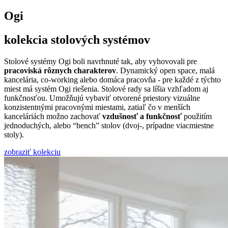
Ogi
kolekcia stolových systémov
Stolové systémy Ogi boli navrhnuté tak, aby vyhovovali pre
pracoviská rôznych charakterov
. Dynamický open space, malá
kancelária, co-working alebo domáca pracovňa - pre každé z týchto
miest má systém Ogi riešenia. Stolové rady sa líšia vzhľadom aj
funkčnosťou. Umožňujú vybaviť otvorené priestory vizuálne
konzistentnými pracovnými miestami, zatiaľ čo v menších
kanceláriách možno zachovať
vzdušnosť a funkčnosť
použitím
jednoduchých, alebo “bench” stolov (dvoj-, prípadne viacmiestne
stoly).
zobraziť kolekciu