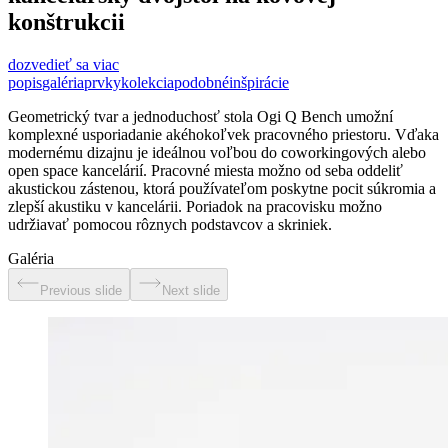
konštrukcii
dozvedieť sa viac
popis
galéria
prvky
kolekcia
podobné
inšpirácie
Geometrický tvar a jednoduchosť stola Ogi Q Bench umožní
komplexné usporiadanie akéhokoľvek pracovného priestoru. Vďaka
modernému dizajnu je ideálnou voľbou do coworkingových alebo
open space kancelárií. Pracovné miesta možno od seba oddeliť
akustickou zástenou, ktorá používateľom poskytne pocit súkromia a
zlepší akustiku v kancelárii. Poriadok na pracovisku možno
udržiavať pomocou rôznych podstavcov a skriniek.
Galéria
Previous slide
Next slide