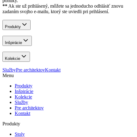
ponuky.
**
Ak ste už prihlásený, môžete sa jednoducho odhlásiť znovu
zadaním svojho e-mailu, ktorý ste uviedli pri prihlásení.
Produkty
Inšpirácie
Kolekcie
Služby
Pre architektov
Kontakt
Menu
Produkty
Inšpirácie
Kolekcie
Služby
Pre architektov
Kontakt
Produkty
Stoly