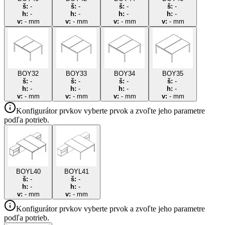
š:
-
š:
-
š:
-
š:
-
h:
-
h:
-
h:
-
h:
-
v:
-
mm
v:
-
mm
v:
-
mm
v:
-
mm
BOY32
BOY33
BOY34
BOY35
š:
-
š:
-
š:
-
š:
-
h:
-
h:
-
h:
-
h:
-
v:
-
mm
v:
-
mm
v:
-
mm
v:
-
mm
Konfigurátor prvkov
vyberte prvok a zvoľte jeho parametre
podľa potrieb.
BOYL40
BOYL41
š:
-
š:
-
h:
-
h:
-
v:
-
mm
v:
-
mm
Konfigurátor prvkov
vyberte prvok a zvoľte jeho parametre
podľa potrieb.