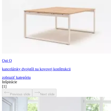
Ogi Q
kancelársky dvojstôl na kovovej konštrukcii
zobraziť kategóriu
Inšpirácie
[
1
]
Previous slide
Next slide