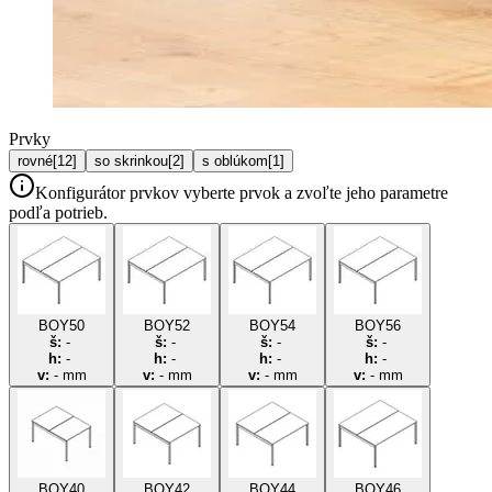
Prvky
rovné
[
12
]
so skrinkou
[
2
]
s oblúkom
[
1
]
Konfigurátor prvkov
vyberte prvok a zvoľte jeho parametre
podľa potrieb.
BOY50
BOY52
BOY54
BOY56
š:
-
š:
-
š:
-
š:
-
h:
-
h:
-
h:
-
h:
-
v:
-
mm
v:
-
mm
v:
-
mm
v:
-
mm
BOY40
BOY42
BOY44
BOY46