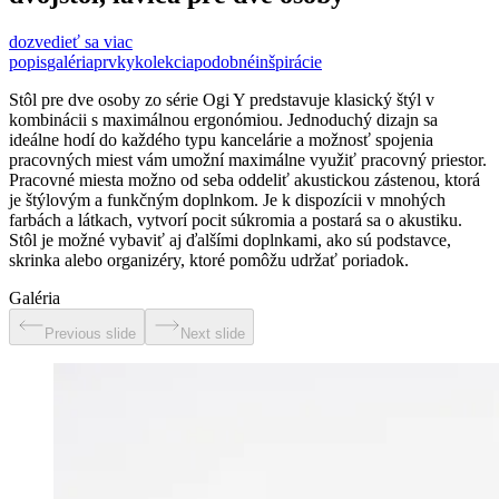
dozvedieť sa viac
popis
galéria
prvky
kolekcia
podobné
inšpirácie
Stôl pre dve osoby zo série Ogi Y predstavuje klasický štýl v
kombinácii s maximálnou ergonómiou. Jednoduchý dizajn sa
ideálne hodí do každého typu kancelárie a možnosť spojenia
pracovných miest vám umožní maximálne využiť pracovný priestor.
Pracovné miesta možno od seba oddeliť akustickou zástenou, ktorá
je štýlovým a funkčným doplnkom. Je k dispozícii v mnohých
farbách a látkach, vytvorí pocit súkromia a postará sa o akustiku.
Stôl je možné vybaviť aj ďalšími doplnkami, ako sú podstavce,
skrinka alebo organizéry, ktoré pomôžu udržať poriadok.
Galéria
Previous slide
Next slide