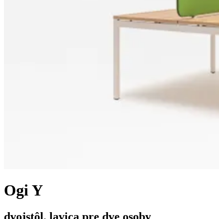
Ogi Y
dvojstôl, lavica pre dve osoby