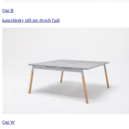
Ogi B
kancelársky stôl pre dvoch ľudí
Ogi W