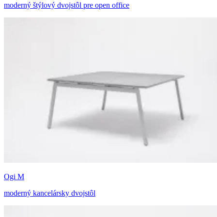
moderný štýlový dvojstôl pre open office
Ogi M
moderný kancelársky dvojstôl