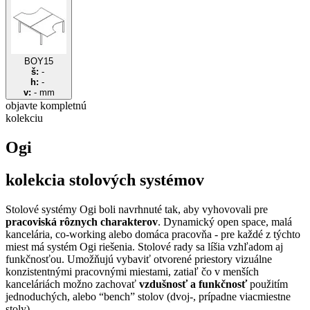
BOY15
š:
-
h:
-
v:
-
mm
objavte
kompletnú
kolekciu
Ogi
kolekcia stolových systémov
Stolové systémy Ogi boli navrhnuté tak, aby vyhovovali pre
pracoviská rôznych charakterov
. Dynamický open space, malá
kancelária, co-working alebo domáca pracovňa - pre každé z týchto
miest má systém Ogi riešenia. Stolové rady sa líšia vzhľadom aj
funkčnosťou. Umožňujú vybaviť otvorené priestory vizuálne
konzistentnými pracovnými miestami, zatiaľ čo v menších
kanceláriách možno zachovať
vzdušnosť a funkčnosť
použitím
jednoduchých, alebo “bench” stolov (dvoj-, prípadne viacmiestne
stoly).