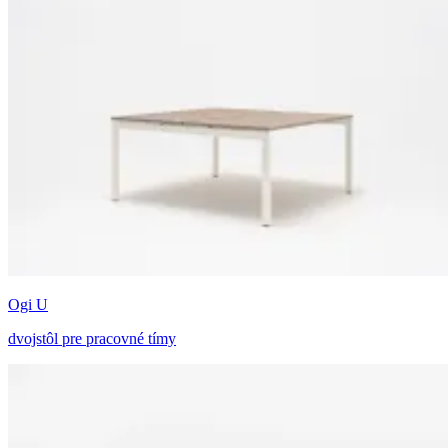
Ogi U
dvojstôl pre pracovné tímy