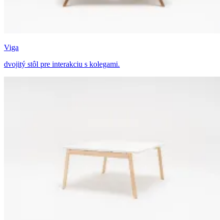
Viga
dvojitý stôl pre interakciu s kolegami.