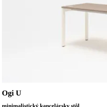
Ogi U
minimalistický kancelársky stôl