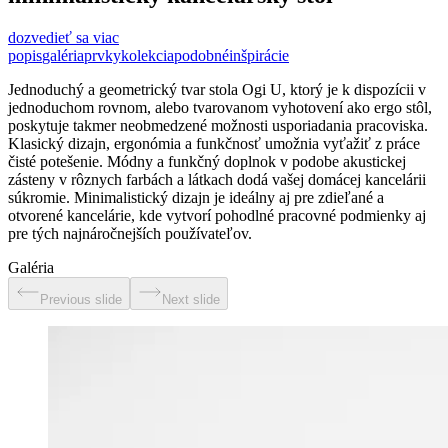
dozvedieť sa viac
popis
galéria
prvky
kolekcia
podobné
inšpirácie
Jednoduchý a geometrický tvar stola Ogi U, ktorý je k dispozícii v
jednoduchom rovnom, alebo tvarovanom vyhotovení ako ergo stôl,
poskytuje takmer neobmedzené možnosti usporiadania pracoviska.
Klasický dizajn, ergonómia a funkčnosť umožnia vyťažiť z práce
čisté potešenie. Módny a funkčný doplnok v podobe akustickej
zásteny v rôznych farbách a látkach dodá vašej domácej kancelárii
súkromie. Minimalistický dizajn je ideálny aj pre zdieľané a
otvorené kancelárie, kde vytvorí pohodlné pracovné podmienky aj
pre tých najnáročnejších používateľov.
Galéria
Previous slide
Next slide