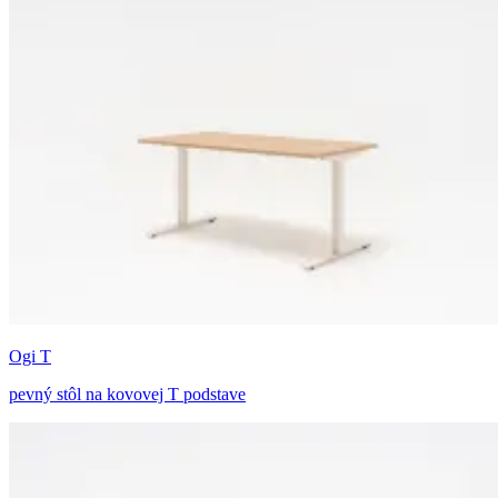
Ogi T
pevný stôl na kovovej T podstave