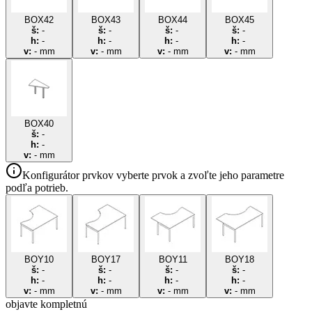
BOX42
BOX43
BOX44
BOX45
š:
-
š:
-
š:
-
š:
-
h:
-
h:
-
h:
-
h:
-
v:
-
mm
v:
-
mm
v:
-
mm
v:
-
mm
BOX40
š:
-
h:
-
v:
-
mm
Konfigurátor prvkov
vyberte prvok a zvoľte jeho parametre
podľa potrieb.
BOY10
BOY17
BOY11
BOY18
š:
-
š:
-
š:
-
š:
-
h:
-
h:
-
h:
-
h:
-
v:
-
mm
v:
-
mm
v:
-
mm
v:
-
mm
objavte
kompletnú