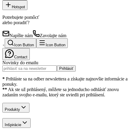
Hotspot
Potrebujete pomôcť
alebo poradiť?
Napíšte nám
Zavolajte nám
Icon Button
Icon Button
Contact
Novinky do emailu
Prihlásiť
*
Prihláste sa na odber newslettera a získajte najnovšie informácie a
ponuky.
**
Ak ste už prihlásený, môžete sa jednoducho odhlásiť znovu
zadaním svojho e-mailu, ktorý ste uviedli pri prihlásení.
Produkty
Inšpirácie