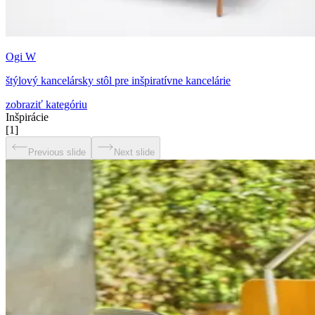
Ogi W
štýlový kancelársky stôl pre inšpiratívne kancelárie
zobraziť kategóriu
Inšpirácie
[
1
]
Previous slide
Next slide