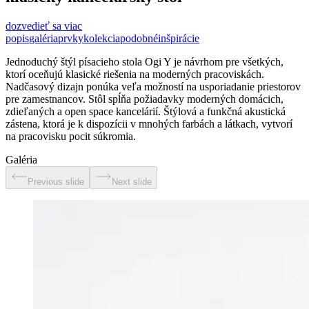
dozvedieť sa viac
popis
galéria
prvky
kolekcia
podobné
inšpirácie
Jednoduchý štýl písacieho stola Ogi Y je návrhom pre všetkých,
ktorí oceňujú klasické riešenia na moderných pracoviskách.
Nadčasový dizajn ponúka veľa možností na usporiadanie priestorov
pre zamestnancov. Stôl spĺňa požiadavky moderných domácich,
zdieľaných a open space kancelárií. Štýlová a funkčná akustická
zástena, ktorá je k dispozícii v mnohých farbách a látkach, vytvorí
na pracovisku pocit súkromia.
Galéria
Previous slide
Next slide