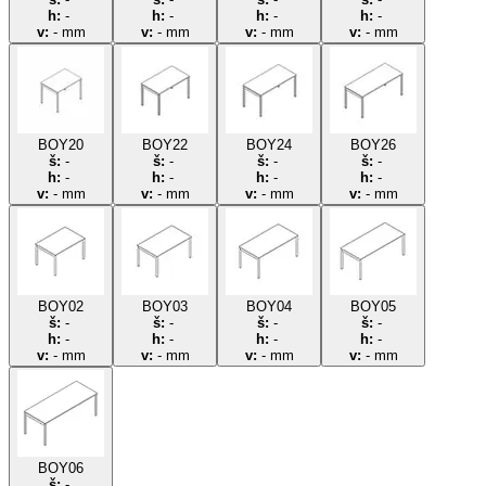
h:
-
h:
-
h:
-
h:
-
v:
-
mm
v:
-
mm
v:
-
mm
v:
-
mm
BOY20
BOY22
BOY24
BOY26
š:
-
š:
-
š:
-
š:
-
h:
-
h:
-
h:
-
h:
-
v:
-
mm
v:
-
mm
v:
-
mm
v:
-
mm
BOY02
BOY03
BOY04
BOY05
š:
-
š:
-
š:
-
š:
-
h:
-
h:
-
h:
-
h:
-
v:
-
mm
v:
-
mm
v:
-
mm
v:
-
mm
BOY06
š:
-