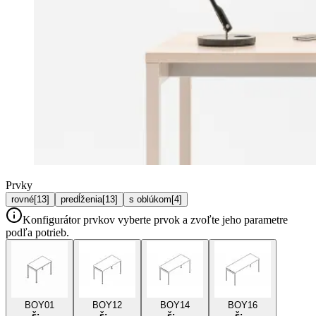
Prvky
rovné
[
13
]
predĺženia
[
13
]
s oblúkom
[
4
]
Konfigurátor prvkov
vyberte prvok a zvoľte jeho parametre
podľa potrieb.
BOY01
BOY12
BOY14
BOY16
š:
-
š:
-
š:
-
š:
-