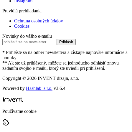
Instagram
Pravidlá prehliadania
Ochrana osobných údajov
Cookies
Novinky do vášho e-mailu
Prihlásiť
*
Prihláste sa na odber newslettera a získajte najnovšie informácie a
ponuky.
**
Ak ste už prihlásený, môžete sa jednoducho odhlásiť znovu
zadaním svojho e-mailu, ktorý ste uviedli pri prihlásení.
Copyright ©
2026
INVENT dizajn, s.r.o.
Powered by
Hashlab .s.r.o.
v
3.6.4
.
Používame cookie