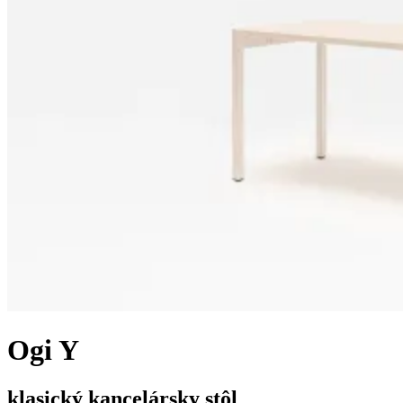
Ogi Y
klasický kancelársky stôl