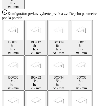
h:
-
v:
-
mm
Konfigurátor prvkov
vyberte prvok a zvoľte jeho parametre
podľa potrieb.
BOX10
BOX12
BOX14
BOX16
š:
-
š:
-
š:
-
š:
-
h:
-
h:
-
h:
-
h:
-
v:
-
mm
v:
-
mm
v:
-
mm
v:
-
mm
BOX30
BOX32
BOX34
BOX36
š:
-
š:
-
š:
-
š:
-
h:
-
h:
-
h:
-
h:
-
v:
-
mm
v:
-
mm
v:
-
mm
v:
-
mm