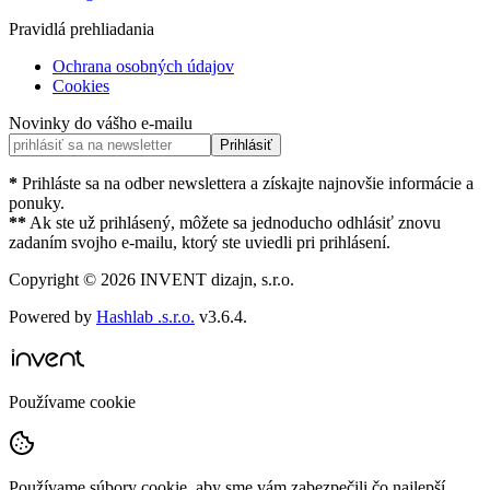
Pravidlá prehliadania
Ochrana osobných údajov
Cookies
Novinky do vášho e-mailu
Prihlásiť
*
Prihláste sa na odber newslettera a získajte najnovšie informácie a
ponuky.
**
Ak ste už prihlásený, môžete sa jednoducho odhlásiť znovu
zadaním svojho e-mailu, ktorý ste uviedli pri prihlásení.
Copyright ©
2026
INVENT dizajn, s.r.o.
Powered by
Hashlab .s.r.o.
v
3.6.4
.
Používame cookie
Používame súbory cookie, aby sme vám zabezpečili čo najlepší