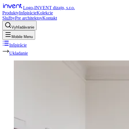
Logo-INVENT dizajn, s.r.o.
Produkty
Inšpirácie
Kolekcie
Služby
Pre architektov
Kontakt
Vyhľadávanie
Mobile Menu
Inšpirácie
Ukladanie