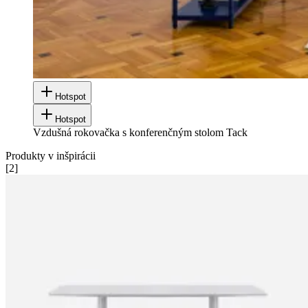
Hotspot
Hotspot
Vzdušná rokovačka s konferenčným stolom Tack
Produkty v inšpirácii
[
2
]