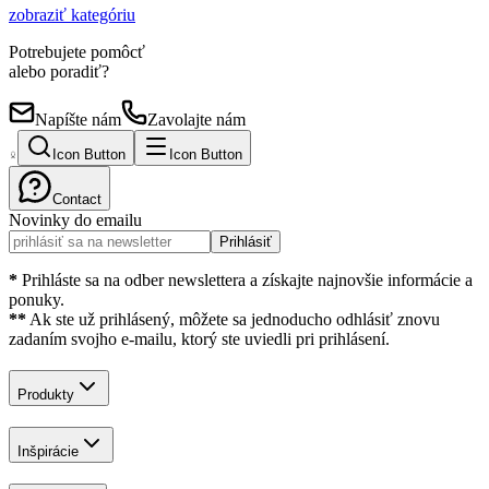
zobraziť kategóriu
Potrebujete pomôcť
alebo poradiť?
Napíšte nám
Zavolajte nám
Icon Button
Icon Button
Contact
Novinky do emailu
Prihlásiť
*
Prihláste sa na odber newslettera a získajte najnovšie informácie a
ponuky.
**
Ak ste už prihlásený, môžete sa jednoducho odhlásiť znovu
zadaním svojho e-mailu, ktorý ste uviedli pri prihlásení.
Produkty
Inšpirácie