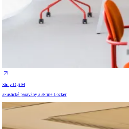
Stoly Ogi M
akustické paravány a skrine Locker