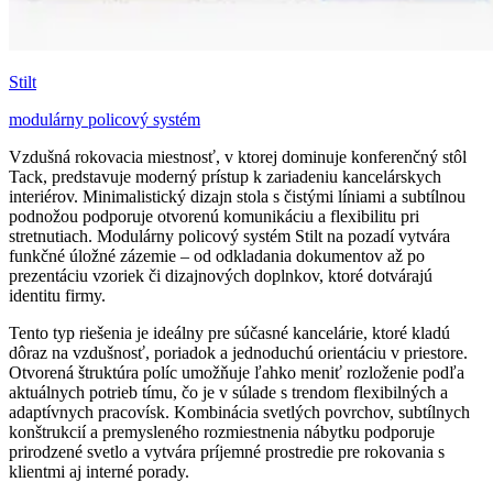
Stilt
modulárny policový systém
Vzdušná rokovacia miestnosť, v ktorej dominuje konferenčný stôl
Tack, predstavuje moderný prístup k zariadeniu kancelárskych
interiérov. Minimalistický dizajn stola s čistými líniami a subtílnou
podnožou podporuje otvorenú komunikáciu a flexibilitu pri
stretnutiach. Modulárny policový systém Stilt na pozadí vytvára
funkčné úložné zázemie – od odkladania dokumentov až po
prezentáciu vzoriek či dizajnových doplnkov, ktoré dotvárajú
identitu firmy.
Tento typ riešenia je ideálny pre súčasné kancelárie, ktoré kladú
dôraz na vzdušnosť, poriadok a jednoduchú orientáciu v priestore.
Otvorená štruktúra políc umožňuje ľahko meniť rozloženie podľa
aktuálnych potrieb tímu, čo je v súlade s trendom flexibilných a
adaptívnych pracovísk. Kombinácia svetlých povrchov, subtílnych
konštrukcií a premysleného rozmiestnenia nábytku podporuje
prirodzené svetlo a vytvára príjemné prostredie pre rokovania s
klientmi aj interné porady.