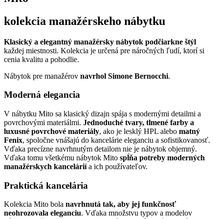
kolekcia manažérskeho nábytku
Klasický a elegantný manažérsky nábytok podčiarkne štýl
každej miestnosti. Kolekcia je určená pre náročných ľudí, ktorí si
cenia kvalitu a pohodlie.
Nábytok pre manažérov
navrhol Simone Bernocchi
.
Moderná elegancia
V nábytku Mito sa klasický dizajn spája s modernými detailmi a
povrchovými materiálmi.
Jednoduché tvary, tlmené farby a
luxusné povrchové materiály
, ako je lesklý HPL alebo
matný
Fenix
, spoločne vnášajú do kancelárie eleganciu a sofistikovanosť.
Vďaka precízne navrhnutým detailom nie je nábytok objemný.
Vďaka tomu všetkému nábytok Mito
spĺňa potreby moderných
manažérskych kancelárií
a ich používateľov.
Praktická kancelária
Kolekcia Mito bola
navrhnutá tak, aby jej funkčnosť
neohrozovala eleganciu
. Vďaka množstvu typov a modelov