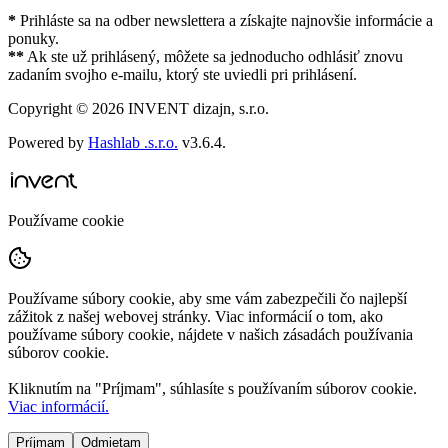
*
Prihláste sa na odber newslettera a získajte najnovšie informácie a
ponuky.
**
Ak ste už prihlásený, môžete sa jednoducho odhlásiť znovu
zadaním svojho e-mailu, ktorý ste uviedli pri prihlásení.
Copyright ©
2026
INVENT dizajn, s.r.o.
Powered by
Hashlab .s.r.o.
v
3.6.4
.
Používame cookie
Používame súbory cookie, aby sme vám zabezpečili čo najlepší
zážitok z našej webovej stránky. Viac informácií o tom, ako
používame súbory cookie, nájdete v našich zásadách používania
súborov cookie.
Kliknutím na "
Príjmam
", súhlasíte s používaním súborov cookie.
Viac informácií.
Príjmam
Odmietam