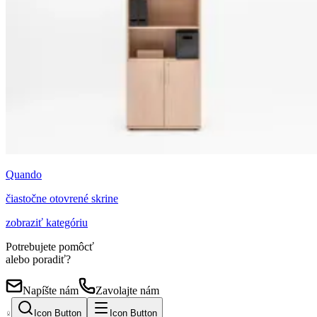
Quando
čiastočne otovrené skrine
zobraziť kategóriu
Potrebujete pomôcť
alebo poradiť?
Napíšte nám
Zavolajte nám
Icon Button
Icon Button