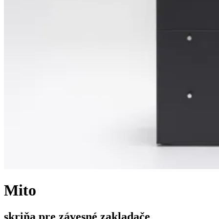
Mito
skriňa pre závesné zakladače