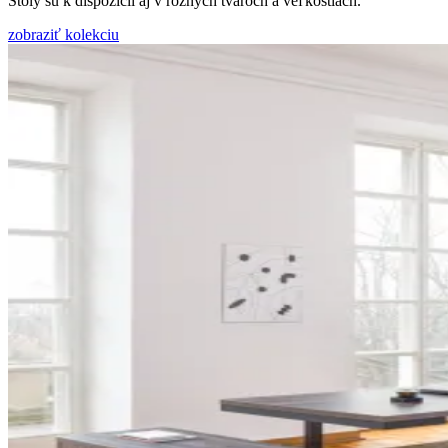
Stoly sú k dispozícii aj v rôznych tvaroch a veľkostiach.
zobraziť kolekciu