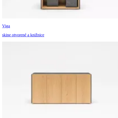
Viga
skine otvorené a knižnice