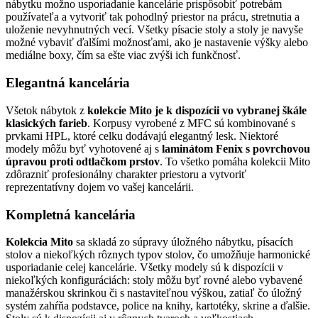
nábytku možno usporiadanie kancelárie prispôsobiť potrebám
používateľa a vytvoriť tak pohodlný priestor na prácu, stretnutia a
uloženie nevyhnutných vecí. Všetky písacie stoly a stoly je navyše
možné vybaviť ďalšími možnosťami, ako je nastavenie výšky alebo
mediálne boxy, čím sa ešte viac zvýši ich funkčnosť.
Elegantná kancelária
Všetok nábytok z
kolekcie Mito je k dispozícii vo vybranej škále
klasických farieb
. Korpusy vyrobené z MFC sú kombinované s
prvkami HPL, ktoré celku dodávajú elegantný lesk. Niektoré
modely môžu byť vyhotovené aj s
laminátom Fenix s povrchovou
úpravou proti odtlačkom prstov
. To všetko pomáha kolekcii Mito
zdôrazniť profesionálny charakter priestoru a vytvoriť
reprezentatívny dojem vo vašej kancelárii.
Kompletná kancelária
Kolekcia Mito
sa skladá zo súpravy úložného nábytku, písacích
stolov a niekoľkých rôznych typov stolov, čo umožňuje harmonické
usporiadanie celej kancelárie. Všetky modely sú k dispozícii v
niekoľkých konfiguráciách: stoly môžu byť rovné alebo vybavené
manažérskou skrinkou či s nastaviteľnou výškou, zatiaľ čo úložný
systém zahŕňa podstavce, police na knihy, kartotéky, skrine a ďalšie.