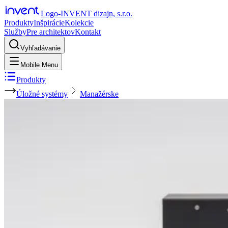
Logo-INVENT dizajn, s.r.o.
Produkty
Inšpirácie
Kolekcie
Služby
Pre architektov
Kontakt
Vyhľadávanie
Mobile Menu
Produkty
Úložné systémy
Manažérske