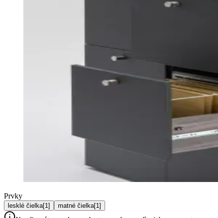
Prvky
lesklé čielka
[
1
]
matné čielka
[
1
]