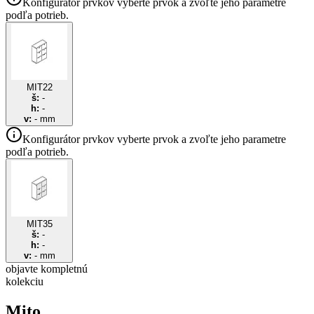
Konfigurátor prvkov
vyberte prvok a zvoľte jeho parametre
podľa potrieb.
MIT22
š:
-
h:
-
v:
-
mm
Konfigurátor prvkov
vyberte prvok a zvoľte jeho parametre
podľa potrieb.
MIT35
š:
-
h:
-
v:
-
mm
objavte
kompletnú
kolekciu
Mito