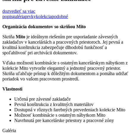
dozvedieť sa viac
popis
galéria
prvky
kolekcia
podobné
Organizácia dokumentov so skriňou Mito
Skriňa
Mito
je ideálnym riešením pre usporiadanie závesných
zakladačov v kanceláriách a pracovných priestoroch. Jej pevná a
kvalitná konštrukcia zabezpečuje dlhodobú funkčnosť a
spoľahlivosť pri archivácii dokumentov.
Vďaka možnosti kombinácie s ostatným kancelárskym nábytkom z
kolekcie Mito vytvoríte elegantný a jednotný pracovný priestor.
Skriňa uľahčuje prístup k dôležitým dokumentom a pomáha udržať
poriadok vo vašom pracovnom prostredí.
Vlastnosti
Určená pre závesné zakladače
Pevná konštrukcia z kvalitných materiálov
Dostupná v rôznych farebných prevedeniach kolekcie Mito
Možnosť kombinácie s ostatným nábytkom Mito
Navrhnutá pre kancelárske priestory a pracovné zóny
Galéria