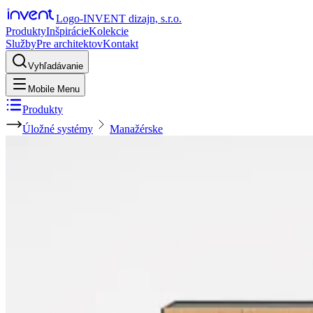
Logo-INVENT dizajn, s.r.o.
Produkty
Inšpirácie
Kolekcie
Služby
Pre architektov
Kontakt
Vyhľadávanie
Mobile Menu
Produkty
Úložné systémy
Manažérske