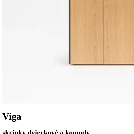
Viga
skrinky dvierkové a komody