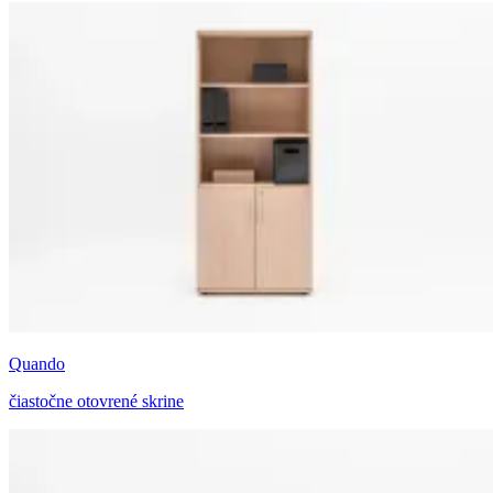
Quando
čiastočne otovrené skrine