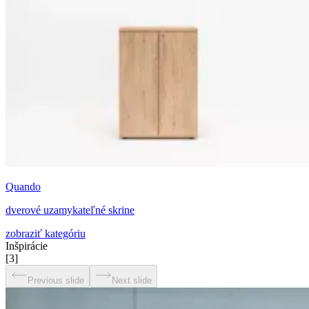
Quando
dverové uzamykateľné skrine
zobraziť kategóriu
Inšpirácie
[
3
]
Previous slide
Next slide