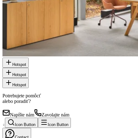
Hotspot
Hotspot
Hotspot
Potrebujete pomôcť
alebo poradiť?
Napíšte nám
Zavolajte nám
Icon Button
Icon Button
Contact