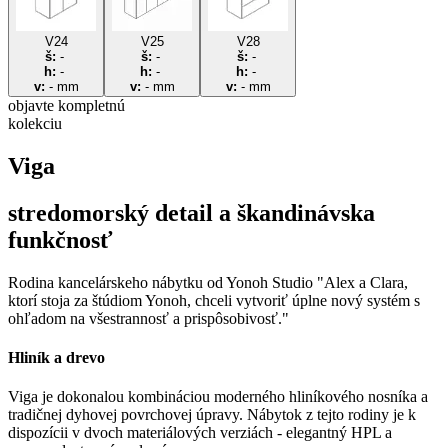
V24
V25
V28
š:
-
š:
-
š:
-
h:
-
h:
-
h:
-
v:
-
mm
v:
-
mm
v:
-
mm
objavte
kompletnú
kolekciu
Viga
stredomorský detail a škandinávska
funkčnosť
Rodina kancelárskeho nábytku od Yonoh Studio "Alex a Clara,
ktorí stoja za štúdiom Yonoh, chceli vytvoriť úplne nový systém s
ohľadom na všestrannosť a prispôsobivosť."
Hliník a drevo
Viga je dokonalou kombináciou moderného hliníkového nosníka a
tradičnej dyhovej povrchovej úpravy. Nábytok z tejto rodiny je k
dispozícii v dvoch materiálových verziách - elegantný HPL a