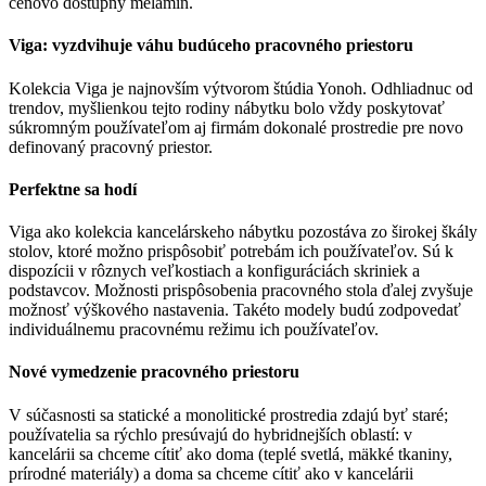
cenovo dostupný melamín.
Viga: vyzdvihuje váhu budúceho pracovného priestoru
Kolekcia Viga je najnovším výtvorom štúdia Yonoh. Odhliadnuc od
trendov, myšlienkou tejto rodiny nábytku bolo vždy poskytovať
súkromným používateľom aj firmám dokonalé prostredie pre novo
definovaný pracovný priestor.
Perfektne sa hodí
Viga ako kolekcia kancelárskeho nábytku pozostáva zo širokej škály
stolov, ktoré možno prispôsobiť potrebám ich používateľov. Sú k
dispozícii v rôznych veľkostiach a konfiguráciách skriniek a
podstavcov. Možnosti prispôsobenia pracovného stola ďalej zvyšuje
možnosť výškového nastavenia. Takéto modely budú zodpovedať
individuálnemu pracovnému režimu ich používateľov.
Nové vymedzenie pracovného priestoru
V súčasnosti sa statické a monolitické prostredia zdajú byť staré;
používatelia sa rýchlo presúvajú do hybridnejších oblastí: v
kancelárii sa chceme cítiť ako doma (teplé svetlá, mäkké tkaniny,
prírodné materiály) a doma sa chceme cítiť ako v kancelárii