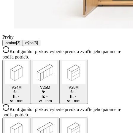
Prvky
lamino
[
3
]
dýha
[
3
]
Konfigurátor prvkov
vyberte prvok a zvoľte jeho parametre
podľa potrieb.
V24M
V25M
V28M
š:
-
š:
-
š:
-
h:
-
h:
-
h:
-
v:
-
mm
v:
-
mm
v:
-
mm
Konfigurátor prvkov
vyberte prvok a zvoľte jeho parametre
podľa potrieb.