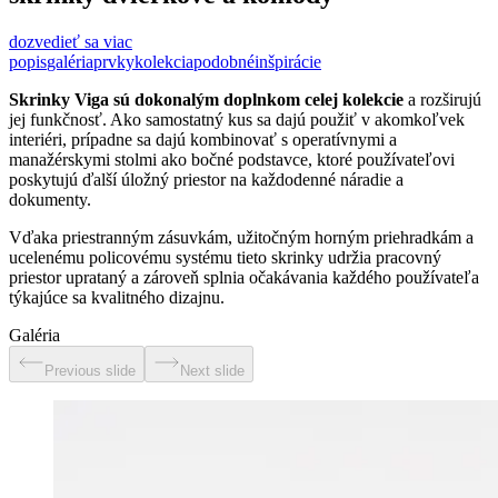
dozvedieť sa viac
popis
galéria
prvky
kolekcia
podobné
inšpirácie
Skrinky Viga sú dokonalým doplnkom celej kolekcie
a rozširujú
jej funkčnosť. Ako samostatný kus sa dajú použiť v akomkoľvek
interiéri, prípadne sa dajú kombinovať s operatívnymi a
manažérskymi stolmi ako bočné podstavce, ktoré používateľovi
poskytujú ďalší úložný priestor na každodenné náradie a
dokumenty.
Vďaka priestranným zásuvkám, užitočným horným priehradkám a
ucelenému policovému systému tieto skrinky udržia pracovný
priestor uprataný a zároveň splnia očakávania každého používateľa
týkajúce sa kvalitného dizajnu.
Galéria
Previous slide
Next slide