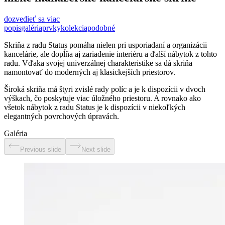
dozvedieť sa viac
popis
galéria
prvky
kolekcia
podobné
Skriňa z radu Status pomáha nielen pri usporiadaní a organizácii
kancelárie, ale dopĺňa aj zariadenie interiéru a ďalší nábytok z tohto
radu. Vďaka svojej univerzálnej charakteristike sa dá skriňa
namontovať do moderných aj klasickejších priestorov.
Široká skriňa má štyri zvislé rady políc a je k dispozícii v dvoch
výškach, čo poskytuje viac úložného priestoru. A rovnako ako
všetok nábytok z radu Status je k dispozícii v niekoľkých
elegantných povrchových úpravách.
Galéria
Previous slide
Next slide