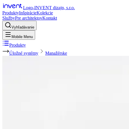
Logo-INVENT dizajn, s.r.o.
Produkty
Inšpirácie
Kolekcie
Služby
Pre architektov
Kontakt
Vyhľadávanie
Mobile Menu
Produkty
Úložné systémy
Manažérske