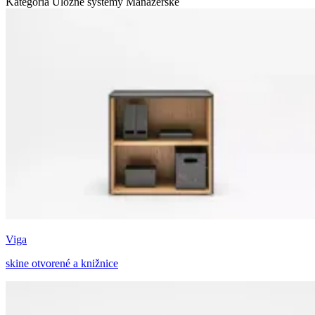
Kategória Úložné systémy
Manažérske
Viga
skine otvorené a knižnice