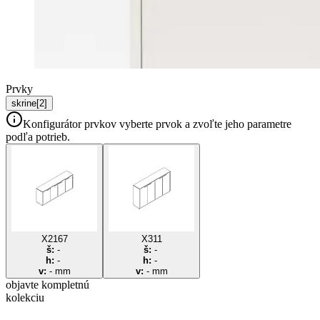
Prvky
skrine
[
2
]
Konfigurátor prvkov
vyberte prvok a zvoľte jeho parametre
podľa potrieb.
X2167
X311
š:
-
š:
-
h:
-
h:
-
v:
-
mm
v:
-
mm
objavte
kompletnú
kolekciu