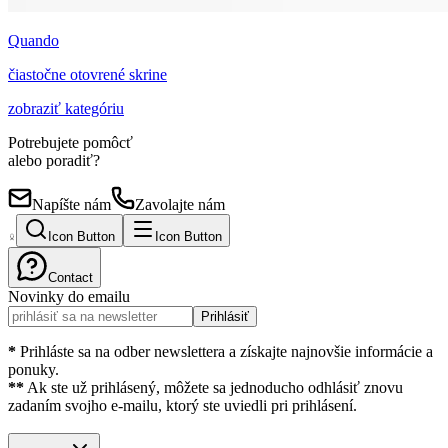
Quando
čiastočne otovrené skrine
zobraziť kategóriu
Potrebujete pomôcť
alebo poradiť?
Napíšte nám
Zavolajte nám
Icon Button
Icon Button
Contact
Novinky do emailu
Prihlásiť
*
Prihláste sa na odber newslettera a získajte najnovšie informácie a
ponuky.
**
Ak ste už prihlásený, môžete sa jednoducho odhlásiť znovu
zadaním svojho e-mailu, ktorý ste uviedli pri prihlásení.