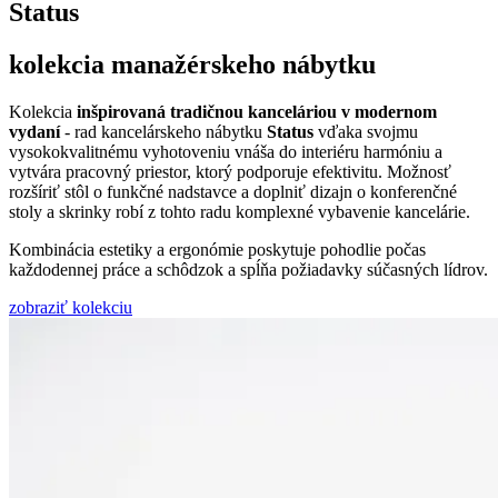
Status
kolekcia manažérskeho nábytku
Kolekcia
inšpirovaná tradičnou kanceláriou v modernom
vydaní
- rad kancelárskeho nábytku
Status
vďaka svojmu
vysokokvalitnému vyhotoveniu vnáša do interiéru harmóniu a
vytvára pracovný priestor, ktorý podporuje efektivitu. Možnosť
rozšíriť stôl o funkčné nadstavce a doplniť dizajn o konferenčné
stoly a skrinky robí z tohto radu komplexné vybavenie kancelárie.
Kombinácia estetiky a ergonómie poskytuje pohodlie počas
každodennej práce a schôdzok a spĺňa požiadavky súčasných lídrov.
zobraziť kolekciu