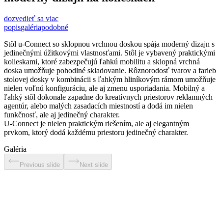
dozvedieť sa viac
popis
galéria
podobné
Stôl u-Connect so sklopnou vrchnou doskou spája moderný dizajn s
jedinečnými úžitkovými vlastnosťami. Stôl je vybavený praktickými
kolieskami, ktoré zabezpečujú ľahkú mobilitu a sklopná vrchná
doska umožňuje pohodlné skladovanie. Rôznorodosť tvarov a farieb
stolovej dosky v kombinácii s ľahkým hliníkovým rámom umožňuje
nielen voľnú konfiguráciu, ale aj zmenu usporiadania. Mobilný a
ľahký stôl dokonale zapadne do kreatívnych priestorov reklamných
agentúr, alebo malých zasadacích miestností a dodá im nielen
funkčnosť, ale aj jedinečný charakter.
U-Connect je nielen praktickým riešením, ale aj elegantným
prvkom, ktorý dodá každému priestoru jedinečný charakter.
Galéria
Previous slide
Next slide