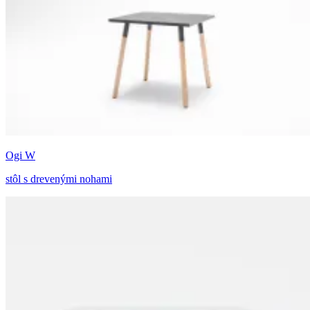
Ogi W
stôl s drevenými nohami