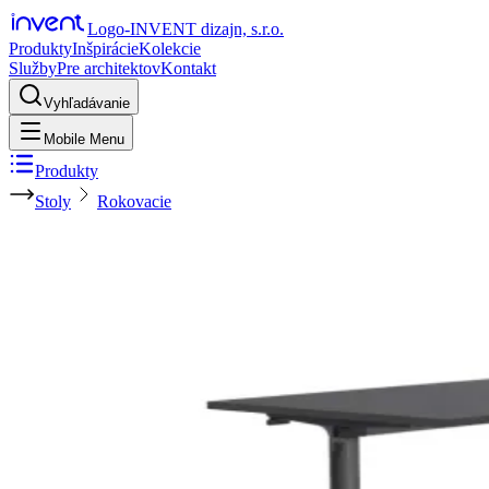
Logo-INVENT dizajn, s.r.o.
Produkty
Inšpirácie
Kolekcie
Služby
Pre architektov
Kontakt
Vyhľadávanie
Mobile Menu
Produkty
Stoly
Rokovacie