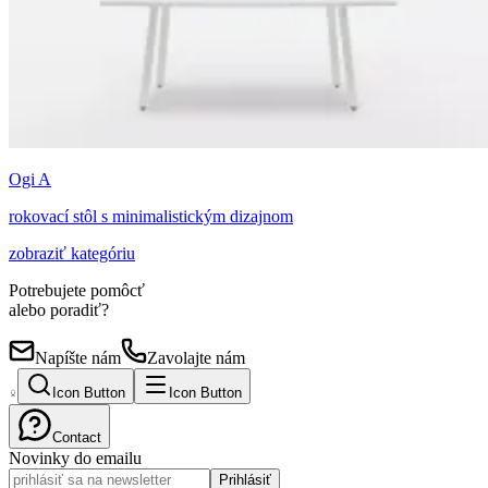
Ogi A
rokovací stôl s minimalistickým dizajnom
zobraziť kategóriu
Potrebujete pomôcť
alebo poradiť?
Napíšte nám
Zavolajte nám
Icon Button
Icon Button
Contact
Novinky do emailu
Prihlásiť