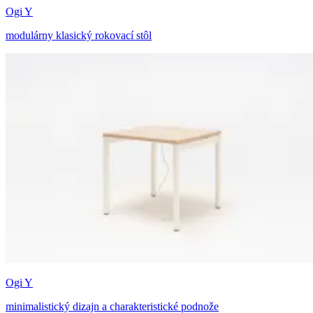
Ogi Y
modulárny klasický rokovací stôl
Ogi Y
minimalistický dizajn a charakteristické podnože