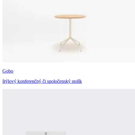
Gobo
štýlový konferenčný či spoločenský stolík