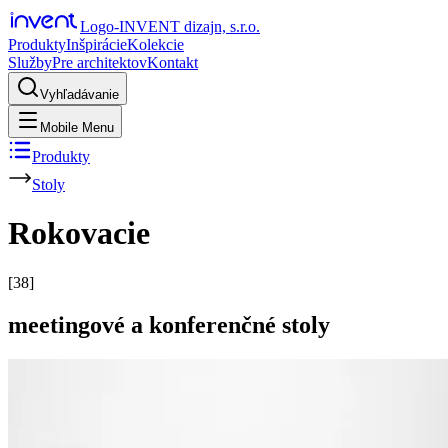
Logo-INVENT dizajn, s.r.o.
Produkty
Inšpirácie
Kolekcie
Služby
Pre architektov
Kontakt
Vyhľadávanie
Mobile Menu
Produkty
Stoly
Rokovacie
[
38
]
meetingové a konferenčné stoly