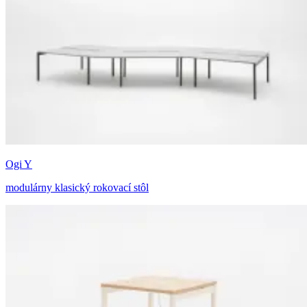
Ogi Y
modulárny klasický rokovací stôl