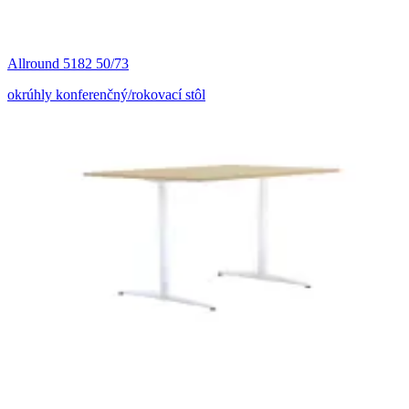
Allround 5182 50/73
okrúhly konferenčný/rokovací stôl