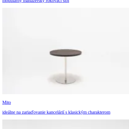
modulárny manažérsky rokovací stôl
Mito
ideálne na zariaďovanie kancelárií s klasickým charakterom