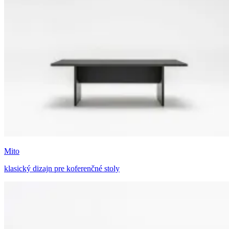
Mito
klasický dizajn pre koferenčné stoly