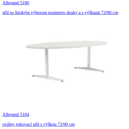
Allround 5180
stôl so širokým výberom rozmerov dosky a s výškami 73/90 cm
Allround 5184
oválny rokovací stôl s výškou 73/90 cm