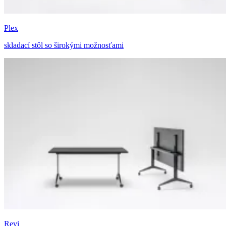
Plex
skladací stôl so širokými možnosťami
Revi