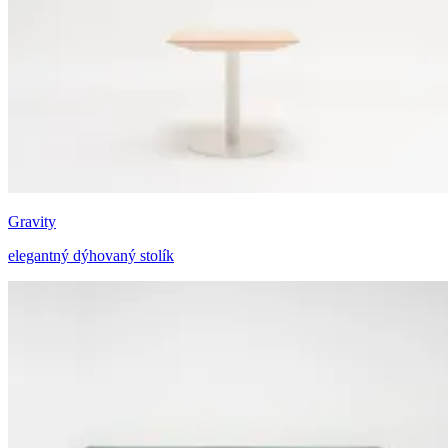
Gravity
elegantný dýhovaný stolík