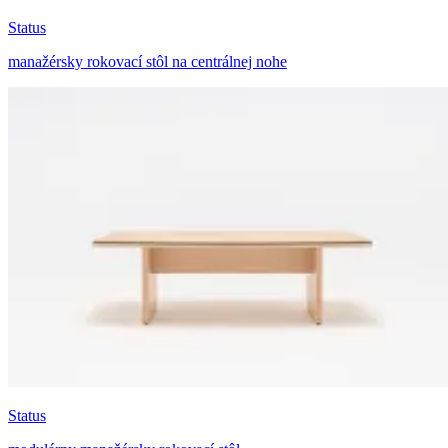
Status
manažérsky rokovací stôl na centrálnej nohe
Status