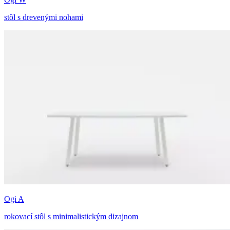
stôl s drevenými nohami
Ogi A
rokovací stôl s minimalistickým dizajnom